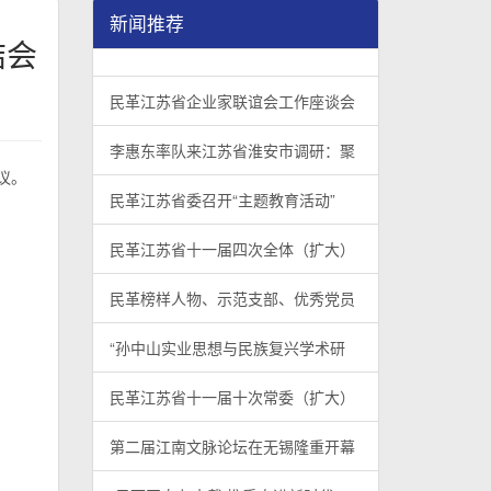
新闻推荐
结会
民革江苏省企业家联谊会工作座谈会在宁召开
李惠东率队来江苏省淮安市调研：聚焦民革党员
民革江苏省委召开“主题教育活动” 领导班子民
/
/
/
1
2
3
3
3
3
民革江苏省企业家联谊会工作座谈会
李惠东率队来江苏省淮安市调研：聚
议。
民革江苏省委召开“主题教育活动”
民革江苏省十一届四次全体（扩大）
民革榜样人物、示范支部、优秀党员
“孙中山实业思想与民族复兴学术研
民革江苏省十一届十次常委（扩大）
第二届江南文脉论坛在无锡隆重开幕