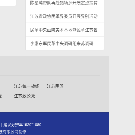
陈星莺带队再赴猪场乡开展定点扶贫
江苏省政协民革界委员开展界别活动
民革中央画院美术基地暨民革江苏省
李惠东率民革中央调研组来苏调研
江苏统一战线
江苏民盟
党
江苏致公党
号
| 建议分辨率1920*1080
件科技有限公司制作