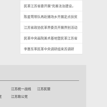
民革江苏省委开展“完善法治建设，
陈星莺带队再赴猪场乡开展定点扶贫
江苏省政协民革界委员开展界别活动
民革中央画院美术基地暨民革江苏省
李惠东率民革中央调研组来苏调研
江苏统一战线
江苏民盟
党
江苏致公党