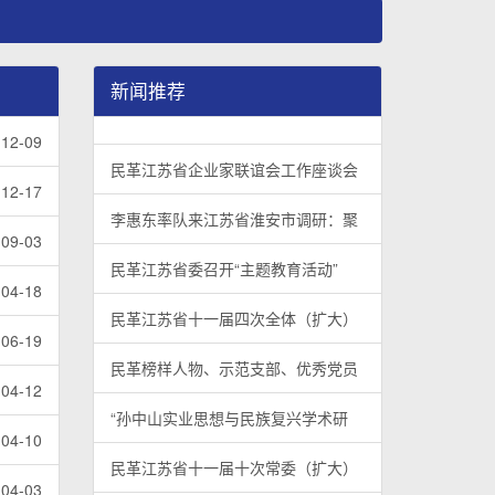
新闻推荐
民革江苏省企业家联谊会工作座谈会在宁召开
李惠东率队来江苏省淮安市调研：聚焦民革党员
民革江苏省委召开“主题教育活动” 领导班子民
/
/
/
1
2
3
3
3
3
-12-09
民革江苏省企业家联谊会工作座谈会
-12-17
李惠东率队来江苏省淮安市调研：聚
-09-03
民革江苏省委召开“主题教育活动”
-04-18
民革江苏省十一届四次全体（扩大）
-06-19
民革榜样人物、示范支部、优秀党员
-04-12
“孙中山实业思想与民族复兴学术研
-04-10
民革江苏省十一届十次常委（扩大）
-04-03