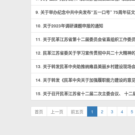
9
.
关于举办纪念中共中央发布“五一口号” 75周年征
10
.
关于2023年调研课题申报的通知
11
.
关于民革江苏省第十二届委员会省直组织工作委
12
.
民革江苏省委关于学习宣传贯彻中共二十大精神
13
.
关于转发民革中央助推纳雍县美丽乡村建设现场
14
.
关于转发《民革中央关于加强履职能力建设的意
15
.
关于召开民革江苏省十二届二次主委会议、 十二
首页
上一页
前五页
1
2
3
4
5