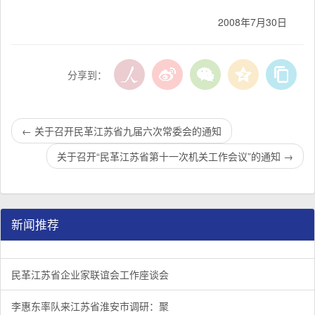
2008年7月30日
分享到：
←
关于召开民革江苏省九届六次常委会的通知
关于召开“民革江苏省第十一次机关工作会议”的通知
→
新闻推荐
民革江苏省企业家联谊会工作座谈会在宁召开
李惠东率队来江苏省淮安市调研：聚焦民革党员之家建设管
民革江苏省委召开“主题教育活动” 领导班子民主生活会
/
/
/
1
2
3
3
3
3
民革江苏省企业家联谊会工作座谈会
李惠东率队来江苏省淮安市调研：聚