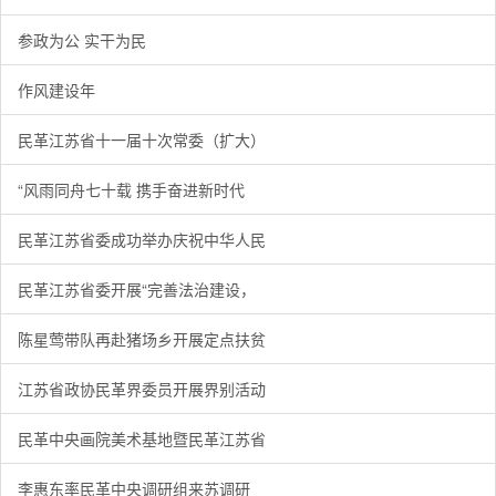
参政为公 实干为民
作风建设年
民革江苏省十一届十次常委（扩大）
“风雨同舟七十载 携手奋进新时代
民革江苏省委成功举办庆祝中华人民
民革江苏省委开展“完善法治建设，
陈星莺带队再赴猪场乡开展定点扶贫
江苏省政协民革界委员开展界别活动
民革中央画院美术基地暨民革江苏省
李惠东率民革中央调研组来苏调研