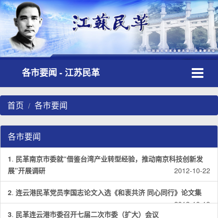
Toggle
各市要闻 - 江苏民革
navigati
首页
各市要闻
各市要闻
1
.
民革南京市委就“借鉴台湾产业转型经验，推动南京科技创新发
展”开展调研
2012-10-22
2
.
连云港民革党员李国志论文入选《和衷共济 同心同行》论文集
2012-10-19
3
.
民革连云港市委召开七届二次市委（扩大）会议