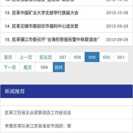
13
.
民革中国矿业大学支部举行换届大会
2012-10-08
14
.
民革无锡市委前往市福利中心送关爱
2012-09-29
15
.
民革镇江市委召开“台海形势报告暨中秋联谊会”
2012-09-29
首页
上一页
前五页
597
598
599
600
601
下一页
尾页
新闻推荐
民革江苏省企业家联谊会工作座谈会在宁召开
李惠东率队来江苏省淮安市调研：聚焦民革党员之家建设管
民革江苏省委召开“主题教育活动” 领导班子民主生活会
/
/
/
1
2
3
3
3
3
民革江苏省企业家联谊会工作座谈会
李惠东率队来江苏省淮安市调研：聚