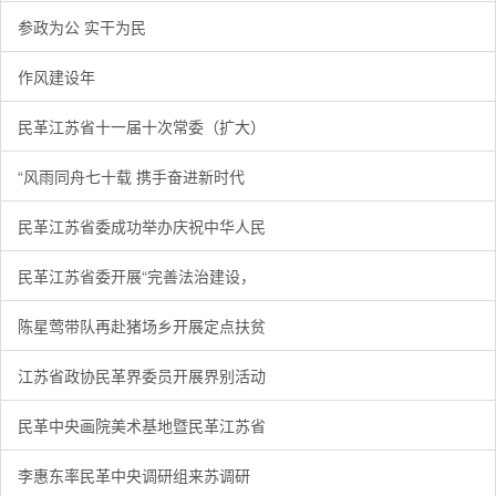
参政为公 实干为民
作风建设年
民革江苏省十一届十次常委（扩大）
“风雨同舟七十载 携手奋进新时代
民革江苏省委成功举办庆祝中华人民
民革江苏省委开展“完善法治建设，
陈星莺带队再赴猪场乡开展定点扶贫
江苏省政协民革界委员开展界别活动
民革中央画院美术基地暨民革江苏省
李惠东率民革中央调研组来苏调研