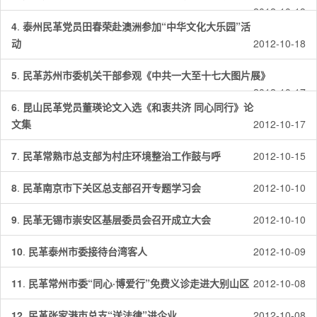
2012-10-19
4
.
泰州民革党员田春荣赴澳洲参加“中华文化大乐园”活
动
2012-10-18
5
.
民革苏州市委机关干部参观《中共一大至十七大图片展》
2012-10-17
6
.
昆山民革党员董瑛论文入选《和衷共济 同心同行》论
文集
2012-10-17
7
.
民革常熟市总支部为村庄环境整治工作鼓与呼
2012-10-15
8
.
民革南京市下关区总支部召开专题学习会
2012-10-10
9
.
民革无锡市崇安区基层委员会召开成立大会
2012-10-10
10
.
民革泰州市委接待台湾客人
2012-10-09
11
.
民革常州市委“同心·博爱行”免费义诊走进大别山区
2012-10-08
12
.
民革张家港市总支“送法律”进企业
2012-10-08