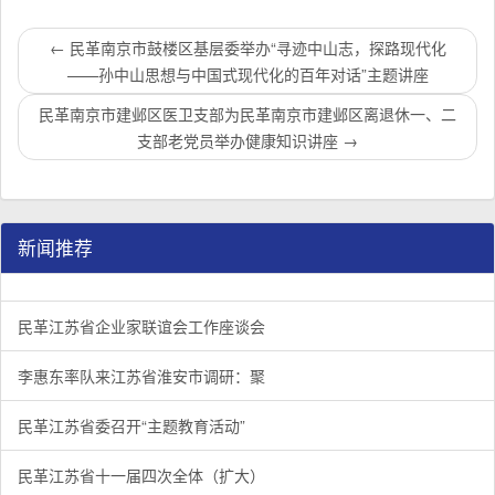
←
民革南京市鼓楼区基层委举办“寻迹中山志，探路现代化
——孙中山思想与中国式现代化的百年对话”主题讲座
民革南京市建邺区医卫支部为民革南京市建邺区离退休一、二
支部老党员举办健康知识讲座
→
新闻推荐
民革江苏省企业家联谊会工作座谈会在宁召开
李惠东率队来江苏省淮安市调研：聚焦民革党员之家建设管
民革江苏省委召开“主题教育活动” 领导班子民主生活会
/
/
/
1
2
3
3
3
3
民革江苏省企业家联谊会工作座谈会
李惠东率队来江苏省淮安市调研：聚
民革江苏省委召开“主题教育活动”
民革江苏省十一届四次全体（扩大）