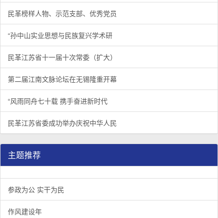
民革榜样人物、示范支部、优秀党员
“孙中山实业思想与民族复兴学术研
民革江苏省十一届十次常委（扩大）
第二届江南文脉论坛在无锡隆重开幕
“风雨同舟七十载 携手奋进新时代
民革江苏省委成功举办庆祝中华人民
主题推荐
参政为公 实干为民
作风建设年