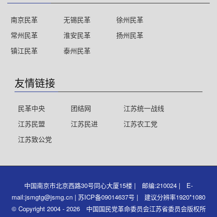
南京民革
无锡民革
徐州民革
常州民革
淮安民革
扬州民革
镇江民革
泰州民革
友情链接
民革中央
团结网
江苏统一战线
江苏民盟
江苏民进
江苏农工党
江苏致公党
中国南京市北京西路30号同心大厦15楼 | 邮编:210024 | E-
mail:jsmgtg@jsmg.cn | 苏ICP备09014637号 | 建议分辨率1920*1080
© Copyright 2004 - 2026 中国国民党革命委员会江苏省委员会版权所