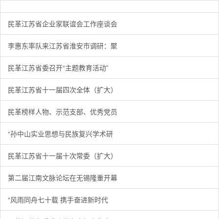
民革江苏省企业家联谊会工作座谈会在宁召开
李惠东率队来江苏省淮安市调研：聚焦民革党员之家建设管
民革江苏省委召开“主题教育活动” 领导班子民主生活会
/
/
/
1
2
3
3
3
3
民革江苏省企业家联谊会工作座谈会
李惠东率队来江苏省淮安市调研：聚
民革江苏省委召开“主题教育活动”
民革江苏省十一届四次全体（扩大）
民革榜样人物、示范支部、优秀党员
“孙中山实业思想与民族复兴学术研
民革江苏省十一届十次常委（扩大）
第二届江南文脉论坛在无锡隆重开幕
“风雨同舟七十载 携手奋进新时代