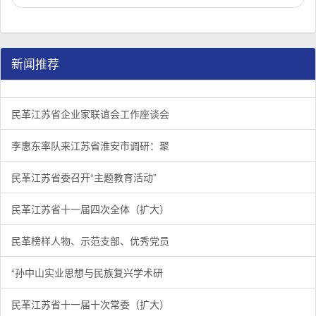
新闻推荐
民革江苏省企业家联谊会工作座谈会在宁召开
李惠东率队来江苏省淮安市调研：聚焦民革党员之家建设管
民革江苏省委召开“主题教育活动” 领导班子民主生活会
/
/
/
1
2
3
3
3
3
民革江苏省企业家联谊会工作座谈会
李惠东率队来江苏省淮安市调研：聚
民革江苏省委召开“主题教育活动”
民革江苏省十一届四次全体（扩大）
民革榜样人物、示范支部、优秀党员
“孙中山实业思想与民族复兴学术研
民革江苏省十一届十次常委（扩大）