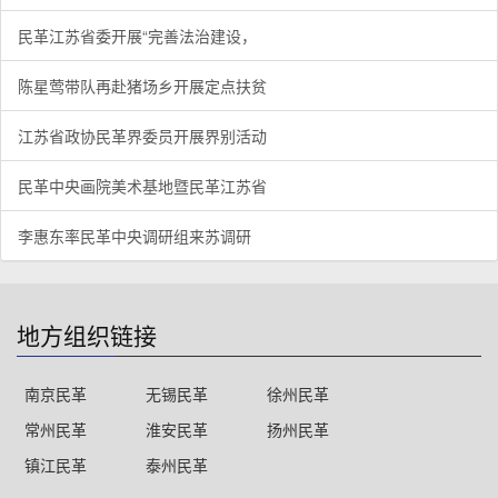
民革江苏省委开展“完善法治建设，
陈星莺带队再赴猪场乡开展定点扶贫
江苏省政协民革界委员开展界别活动
民革中央画院美术基地暨民革江苏省
李惠东率民革中央调研组来苏调研
地方组织链接
南京民革
无锡民革
徐州民革
常州民革
淮安民革
扬州民革
镇江民革
泰州民革