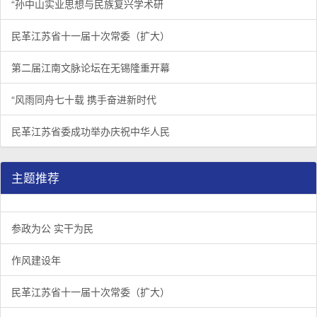
“孙中山实业思想与民族复兴学术研
民革江苏省十一届十次常委（扩大）
第二届江南文脉论坛在无锡隆重开幕
“风雨同舟七十载 携手奋进新时代
民革江苏省委成功举办庆祝中华人民
主题推荐
参政为公 实干为民
作风建设年
民革江苏省十一届十次常委（扩大）