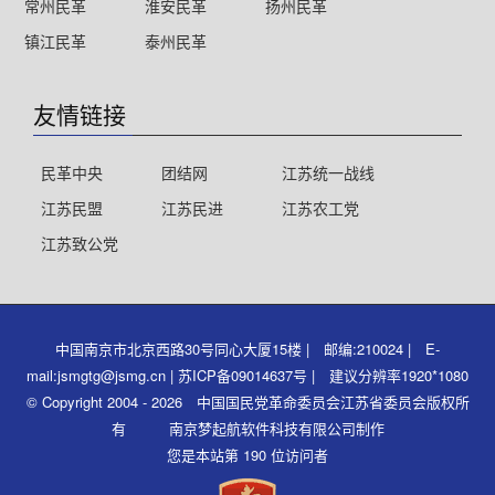
常州民革
淮安民革
扬州民革
镇江民革
泰州民革
友情链接
民革中央
团结网
江苏统一战线
江苏民盟
江苏民进
江苏农工党
江苏致公党
中国南京市北京西路30号同心大厦15楼 | 邮编:210024 | E-
mail:jsmgtg@jsmg.cn | 苏ICP备09014637号 | 建议分辨率1920*1080
© Copyright 2004 - 2026 中国国民党革命委员会江苏省委员会版权所
有 南京梦起航软件科技有限公司制作
您是本站第 190 位访问者