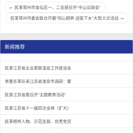
←
民革常州市金坛区一、二支部召开“中山议政会”
民革常州市委会联合开展“同心颐养·送医下乡”大型义诊活动
→
新闻推荐
民革江苏省企业家联谊会工作座谈会在宁召开
李惠东率队来江苏省淮安市调研：聚焦民革党员之家建设管
民革江苏省委召开“主题教育活动” 领导班子民主生活会
/
/
/
1
2
3
3
3
3
民革江苏省企业家联谊会工作座谈会
李惠东率队来江苏省淮安市调研：聚
民革江苏省委召开“主题教育活动”
民革江苏省十一届四次全体（扩大）
民革榜样人物、示范支部、优秀党员