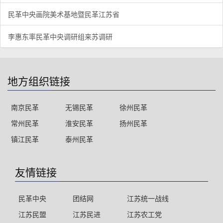
民革中央画院美术基地暨民革江苏省
李惠东率民革中央调研组来苏调研
地方组织链接
南京民革
无锡民革
徐州民革
常州民革
淮安民革
扬州民革
镇江民革
泰州民革
友情链接
民革中央
团结网
江苏统一战线
江苏民盟
江苏民进
江苏农工党