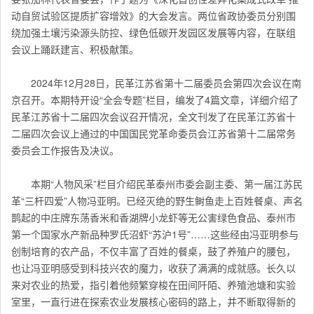
动自贸试验区提质扩容增效》的大会发言。两位省政协委员分别围
绕加强土壤污染源头防控、绿色低碳开发园区发展等内容，在联组
会议上踊跃建言、积极献策。
2024年12月28日，民革江苏省第十二届委员会第四次会议在南
京召开。本期特开设“全会专题”栏目，编发了4篇文章，详细介绍了
民革江苏省十二届四次会议召开情况，全文刊发了在民革江苏省十
二届四次会议上通过的中国国民党革命委员会江苏省第十二届常务
委员会工作报告及决议。
本期“人物风采”栏目介绍民革泰州市委会副主委、第一届江苏民
革“三杆四爱”人物冯亚明。已经灭绝的野生鲥鱼走上百姓餐桌、声名
鹊起的中庄牌东荡香米和香湖牌小龙虾等无公害绿色食品、泰州市
第一个国家水产新品种罗氏沼虾“苏沪1号”……这些经由冯亚明参与
创制培育的农产品，不仅丰富了百姓的餐桌，鼓了养殖户的腰包，
也让冯亚明感受到科技兴农的魔力，收获了满满的成就感。长久以
来对农业的热爱，指引着他频繁穿梭在田间阡陌、养殖池塘和实验
室里，一直行进在探索农业发展核心密码的路上，并不断取得新的