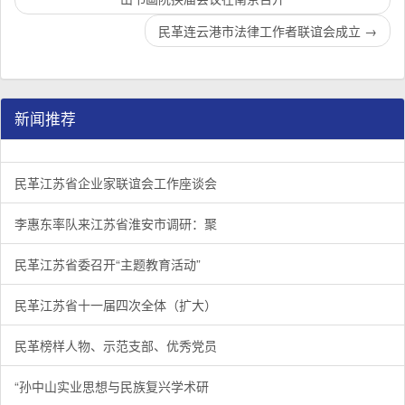
民革连云港市法律工作者联谊会成立
→
新闻推荐
民革江苏省企业家联谊会工作座谈会在宁召开
李惠东率队来江苏省淮安市调研：聚焦民革党员之家建设管
民革江苏省委召开“主题教育活动” 领导班子民主生活会
/
/
/
1
2
3
3
3
3
民革江苏省企业家联谊会工作座谈会
李惠东率队来江苏省淮安市调研：聚
民革江苏省委召开“主题教育活动”
民革江苏省十一届四次全体（扩大）
民革榜样人物、示范支部、优秀党员
“孙中山实业思想与民族复兴学术研