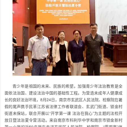
青少年是祖国的未来、民族的希望。加强青少年法治教育是全
面依法治国、建设法治中国的基础性工程。为营造未成年人健康成
长的良好法治环境，8月24日，南京市玄武区人民法院、检察院在暑
假的尾声携手民革江苏省法律工作者联谊会、玄武门街道、锁金村
街道未保站，联合开展以“开学第一课 法治在我心”为主题的法检开
放日暨法治夏令营活动。来自南京市科利华中学和南京市锁金新村
第一小学的近50名学生走进玄武区人民法院、检察院，“零距离”体