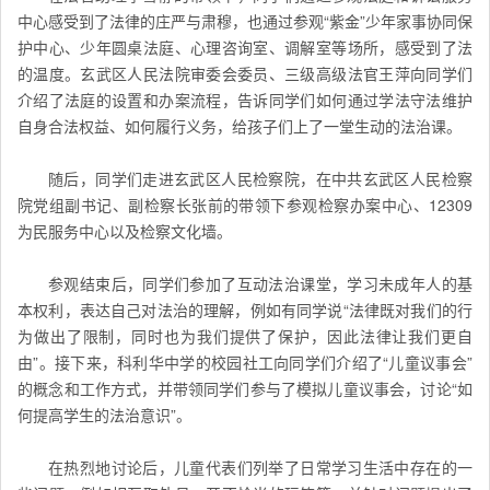
中心感受到了法律的庄严与肃穆，也通过参观“紫金”少年家事协同保
护中心、少年圆桌法庭、心理咨询室、调解室等场所，感受到了法
的温度。玄武区人民法院审委会委员、三级高级法官王萍向同学们
介绍了法庭的设置和办案流程，告诉同学们如何通过学法守法维护
自身合法权益、如何履行义务，给孩子们上了一堂生动的法治课。
随后，同学们走进玄武区人民检察院，在中共玄武区人民检察
院党组副书记、副检察长张前的带领下参观检察办案中心、12309
为民服务中心以及检察文化墙。
参观结束后，同学们参加了互动法治课堂，学习未成年人的基
本权利，表达自己对法治的理解，例如有同学说“法律既对我们的行
为做出了限制，同时也为我们提供了保护，因此法律让我们更自
由”。接下来，科利华中学的校园社工向同学们介绍了“儿童议事会”
的概念和工作方式，并带领同学们参与了模拟儿童议事会，讨论“如
何提高学生的法治意识”。
在热烈地讨论后，儿童代表们列举了日常学习生活中存在的一