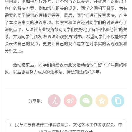
些问题，例如相互取外号、开不恰当的玩笑等，并针对问题提出了
各自的解决方案，例如增加相关的规则、同学之间相互督促、为有
需要的同学提供心理辅导等等。最后，同学们进行投票表决，产生
了本次议事会的决议事项。检察官和法官还对同学们的讨论进行了
深度点评，从法律专业视角帮助同学们更好地了解“自律和他律”的关
系，并为同学们颁发“校园法治观察员”聘书，希望同学们不仅能够学
会表达自己的观点，更要让自己的观点建立在对事实的客观观察和
分析之上。
活动结束后，同学们纷纷表示此次活动给他们留下了深刻的印
象，以后更要努力成为遵法学法、懂法知法的好少年。
分享到：
←
民革江苏省法律工作者联谊会、文化艺术工作者联谊会、中
山书画院换届会议在南京召开