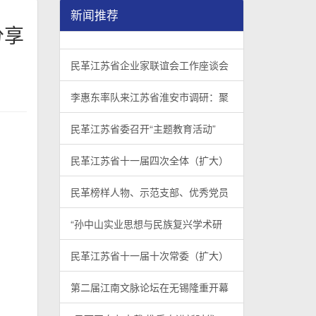
新闻推荐
分享
民革江苏省企业家联谊会工作座谈会在宁召开
李惠东率队来江苏省淮安市调研：聚焦民革党员
民革江苏省委召开“主题教育活动” 领导班子民
/
/
/
1
2
3
3
3
3
民革江苏省企业家联谊会工作座谈会
李惠东率队来江苏省淮安市调研：聚
民革江苏省委召开“主题教育活动”
民革江苏省十一届四次全体（扩大）
民革榜样人物、示范支部、优秀党员
“孙中山实业思想与民族复兴学术研
民革江苏省十一届十次常委（扩大）
第二届江南文脉论坛在无锡隆重开幕