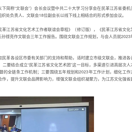
以下简称“文联会”）会长会议暨中共二十大学习分享会在民革江苏省委机
组织处负责人、文联会18位副会长以线下线上相结合的形式参加会议。
民革江苏省文化艺术工作者联谊会章程》（修订版），《民革江苏省文化
秘书长孙铿亮作文联会三年工作报告。围绕文联会工作规划，与会人员就2023
取民革各设区市委有关部门的支持和帮助，适时建立市级文联会，推进各
；二要结合成立“民革江苏省文化艺术团”这一目标，多渠道引进高层次人
督的全链条工作机制；三要围绕五年规划和2023年工作计划，细化工作
合作，提升文联会品牌影响力，增强文联会组织凝聚力，为江苏文化强省