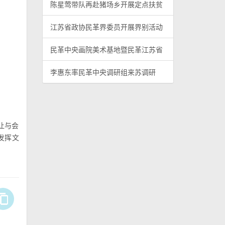
陈星莺带队再赴猪场乡开展定点扶贫
江苏省政协民革界委员开展界别活动
民革中央画院美术基地暨民革江苏省
李惠东率民革中央调研组来苏调研
让与会
发挥文