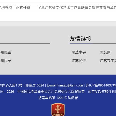
才培养项目正式开班——民革江苏省文化艺术工作者联谊会指导并参与承
友情链接
常州民革
民革中央
团结网
泰州民革
江苏民进
江苏农工
15楼 | 邮编:210024 | E-mail:jsmgtg@jsmg.cn |
苏ICP备09014637
ght 2004 - 2026 中国国民党革命委员会江苏省委员会版权所有 南京梦起航软
您是本站第 1203 位访问者