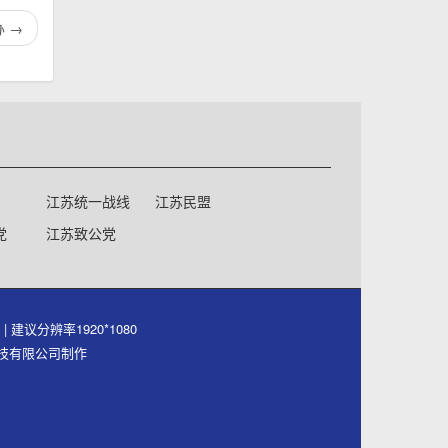
办
→
江苏统一战线
江苏民盟
党
江苏致公党
号
| 建议分辨率1920*1080
件科技有限公司制作