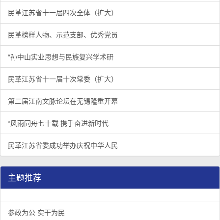
民革江苏省十一届四次全体（扩大）
民革榜样人物、示范支部、优秀党员
“孙中山实业思想与民族复兴学术研
民革江苏省十一届十次常委（扩大）
第二届江南文脉论坛在无锡隆重开幕
“风雨同舟七十载 携手奋进新时代
民革江苏省委成功举办庆祝中华人民
主题推荐
参政为公 实干为民