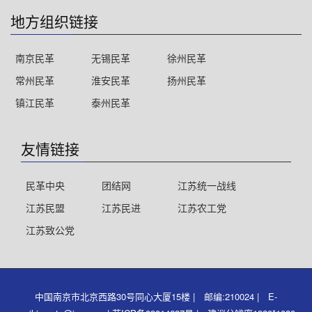
地方组织链接
南京民革
无锡民革
徐州民革
常州民革
淮安民革
扬州民革
镇江民革
泰州民革
友情链接
民革中央
团结网
江苏统一战线
江苏民盟
江苏民进
江苏农工党
江苏致公党
中国南京市北京西路30号同心大厦15楼 | 邮编:210024 | E-