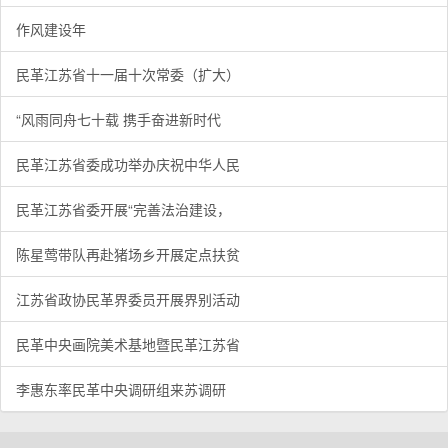
作风建设年
民革江苏省十一届十次常委（扩大）
“风雨同舟七十载 携手奋进新时代
民革江苏省委成功举办庆祝中华人民
民革江苏省委开展“完善法治建设，
陈星莺带队再赴猪场乡开展定点扶贫
江苏省政协民革界委员开展界别活动
民革中央画院美术基地暨民革江苏省
李惠东率民革中央调研组来苏调研