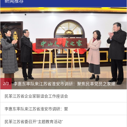
新闻推荐
李惠东率队来江苏省淮安市调研：聚焦民革党员之家建设管理、学龄前儿童爱国主义教育
/
2
3
民革江苏省企业家联谊会工作座谈会
李惠东率队来江苏省淮安市调研：聚
民革江苏省委召开“主题教育活动”