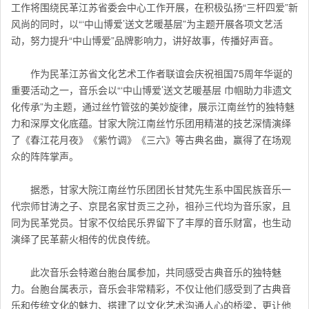
工作将围绕民革江苏省委会中心工作开展，在积极弘扬“三杆四爱”新
风尚的同时，以“‘中山博爱’送文艺暖基层”为主题开展各项文艺活
动，努力提升“中山博爱”品牌影响力，讲好故事，传播好声音。
作为
民革江苏省文化艺术工作者联谊会
庆祝祖国75周年华诞的
重要活动之一，音乐会以“‘中山博爱’送文艺暖基层 巾帼助力非遗文
化传承”为主题，通过丝竹管弦的美妙旋律，展示江南丝竹的独特魅
力和深厚文化底蕴。甘家大院江南丝竹乐团用精湛的技艺深情演绎
了《春江花月夜》《紫竹调》《三六》等古典名曲，赢得了在场观
众的阵阵掌声。
据悉，甘家大院江南丝竹乐团团长甘梵先生系中国民族音乐一
代宗师甘涛之子、京昆名家甘贡三之孙，祖孙三代均为音乐家，且
同为民革党员。甘家不仅给民乐界留下了丰厚的音乐财富，也生动
演绎了民革薪火相传的优良传统。
此次音乐会特邀台胞台属参加，共同感受古典音乐的独特魅
力。台胞台属表示，音乐会非常精彩，不仅让他们感受到了古典音
乐和传统文化的魅力、搭建了以文化艺术沟通人心的桥梁，更让他