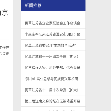
新闻推荐
南京
民革江苏省企业家联谊会工作座谈会在宁召开
李惠东率队来江苏省淮安市调研：聚焦民革党员
民革江苏省委召开“主题教育活动” 领导班子民
/
/
/
1
2
3
3
3
3
民革江苏省企业家联谊会工作座谈会
李惠东率队来江苏省淮安市调研：聚
民革江苏省委召开“主题教育活动”
工作座
会议由
民革江苏省十一届四次全体（扩大）
民革榜样人物、示范支部、优秀党员
“孙中山实业思想与民族复兴学术研
民革江苏省十一届十次常委（扩大）
第二届江南文脉论坛在无锡隆重开幕