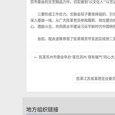
京市委会的文艺精品力作，切实做到“以文化人”“以艺
三要形成工作合力。文联会班子要发挥组织、引
深入基层一线，从广大民革党员参政履职、岗位建功
心、激励斗志，共同高水平建设习近平新时代中国特
会前，程永波等参观了民革南京市玄武区经贸二支
←
民革苏州市委会举办“家在苏州 很有福气”同心
民革江苏省直雨花台委
地方组织链接