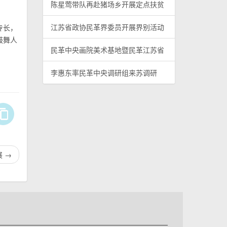
陈星莺带队再赴猪场乡开展定点扶贫
江苏省政协民革界委员开展界别活动
专长，
鼓舞人
民革中央画院美术基地暨民革江苏省
李惠东率民革中央调研组来苏调研
展
→