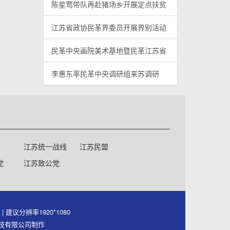
陈星莺带队再赴猪场乡开展定点扶贫
江苏省政协民革界委员开展界别活动
民革中央画院美术基地暨民革江苏省
李惠东率民革中央调研组来苏调研
江苏统一战线
江苏民盟
党
江苏致公党
号
| 建议分辨率1920*1080
件科技有限公司制作