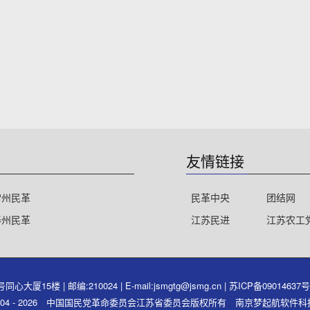
友情链接
常州民革
民革中央
团结网
泰州民革
江苏民进
江苏农工
15楼 | 邮编:210024 | E-mail:jsmgtg@jsmg.cn |
苏ICP备09014637
ght 2004 - 2026 中国国民党革命委员会江苏省委员会版权所有 南京梦起航软