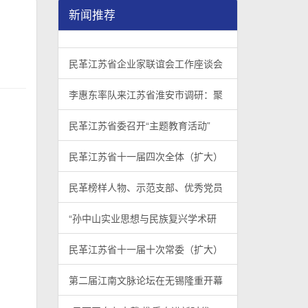
新闻推荐
民革江苏省企业家联谊会工作座谈会在宁召开
李惠东率队来江苏省淮安市调研：聚焦民革党员
民革江苏省委召开“主题教育活动” 领导班子民
/
/
/
1
2
3
3
3
3
民革江苏省企业家联谊会工作座谈会
李惠东率队来江苏省淮安市调研：聚
民革江苏省委召开“主题教育活动”
民革江苏省十一届四次全体（扩大）
民革榜样人物、示范支部、优秀党员
“孙中山实业思想与民族复兴学术研
民革江苏省十一届十次常委（扩大）
第二届江南文脉论坛在无锡隆重开幕