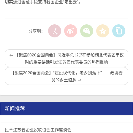
切实通过金融手段支持我国企业“走出去”。
分享到：
←
【聚焦2020全国两会】习近平总书记在参加湖北代表团审议
时的重要讲话引发江苏团代表委员的热烈反响
【聚焦2020全国两会】“建设现代化，老乡别落下”——政协委
员的乡土惦念
→
新闻推荐
民革江苏省企业家联谊会工作座谈会在宁召开
李惠东率队来江苏省淮安市调研：聚焦民革党员之家建设管
民革江苏省委召开“主题教育活动” 领导班子民主生活会
/
/
/
1
2
3
3
3
3
民革江苏省企业家联谊会工作座谈会