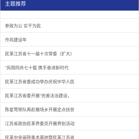
主题推荐
参政为公 实干为民
作风建设年
民革江苏省十一届十次常委（扩大）
“风雨同舟七十载 携手奋进新时代
民革江苏省委成功举办庆祝中华人民
民革江苏省委开展“完善法治建设，
陈星莺带队再赴猪场乡开展定点扶贫
江苏省政协民革界委员开展界别活动
民革中央画院美术基地暨民革江苏省