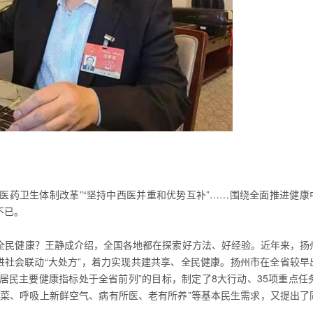
化医药卫生体制改革”“坚持中西医并重和优势互补”……围绕全面推进健康
不已。
全民健康？王静成介绍，全国各地都在探索好方法、好经验。近年来，扬
进社会联动“大处方”，着力实现共建共享、全民健康。扬州市在全省较早
居民主要健康指标处于全省前列”的目标，制定了8大行动、35项重点任务
心菜、呼吸上新鲜空气、病有所医、老有所养”等基本民生需求，又提出了