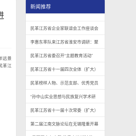
新闻推荐
进
民革江苏省企业家联谊会工作座谈会在宁召开
李惠东率队来江苏省淮安市调研：聚焦民革党员
民革江苏省委召开“主题教育活动” 领导班子民
/
/
/
1
2
3
3
3
3
民革江苏省企业家联谊会工作座谈会
李惠东率队来江苏省淮安市调研：聚
民革江苏省委召开“主题教育活动”
年远景
民革江
民革江苏省十一届四次全体（扩大）
民革榜样人物、示范支部、优秀党员
“孙中山实业思想与民族复兴学术研
民革江苏省十一届十次常委（扩大）
第二届江南文脉论坛在无锡隆重开幕