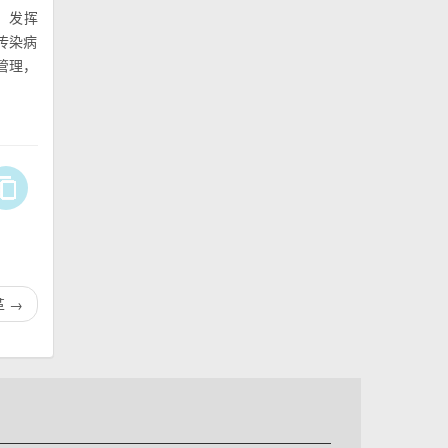
，发挥
传染病
管理，
革
→