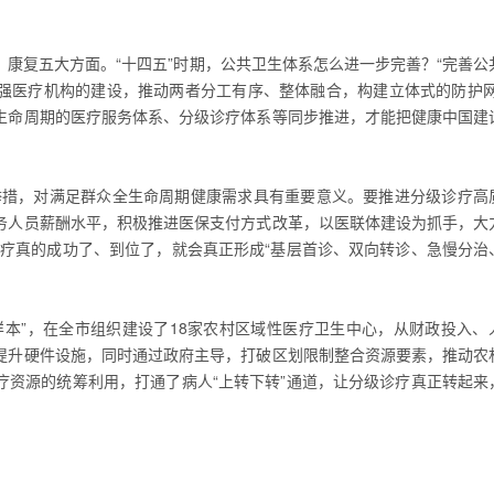
康复五大方面。“十四五”时期，公共卫生体系怎么进一步完善？“完善公
强医疗机构的建设，推动两者分工有序、整体融合，构建立体式的防护网
生命周期的医疗服务体系、分级诊疗体系等同步推进，才能把健康中国建
举措，对满足群众全生命周期健康需求具有重要意义。要推进分级诊疗高
务人员薪酬水平，积极推进医保支付方式改革，以医联体建设为抓手，大
诊疗真的成功了、到位了，就会真正形成“基层首诊、双向转诊、急慢分治
样本”，在全市组织建设了18家农村区域性医疗卫生中心，从财政投入、
提升硬件设施，同时通过政府主导，打破区划限制整合资源要素，推动农
疗资源的统筹利用，打通了病人“上转下转”通道，让分级诊疗真正转起来