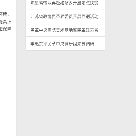
陈星莺带队再赴猪场乡开展定点扶贫
环境、
江苏省政协民革界委员开展界别活动
能真正
把保障
民革中央画院美术基地暨民革江苏省
李惠东率民革中央调研组来苏调研