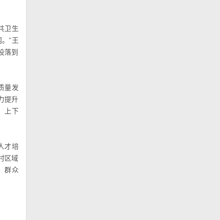
共卫生
。”王
设落到
质量发
力提升
、上下
人才培
村区域
，群众