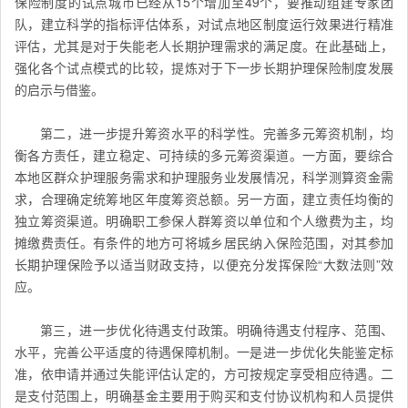
保险制度的试点城市已经从15个增加至49个，要推动组建专家团
队，建立科学的指标评估体系，对试点地区制度运行效果进行精准
评估，尤其是对于失能老人长期护理需求的满足度。在此基础上，
强化各个试点模式的比较，提炼对于下一步长期护理保险制度发展
的启示与借鉴。
第二，进一步提升筹资水平的科学性。完善多元筹资机制，均
衡各方责任，建立稳定、可持续的多元筹资渠道。一方面，要综合
本地区群众护理服务需求和护理服务业发展情况，科学测算资金需
求，合理确定统筹地区年度筹资总额。另一方面，建立责任均衡的
独立筹资渠道。明确职工参保人群筹资以单位和个人缴费为主，均
摊缴费责任。有条件的地方可将城乡居民纳入保险范围，对其参加
长期护理保险予以适当财政支持，以便充分发挥保险“大数法则”效
应。
第三，进一步优化待遇支付政策。明确待遇支付程序、范围、
水平，完善公平适度的待遇保障机制。一是进一步优化失能鉴定标
准，依申请并通过失能评估认定的，方可按规定享受相应待遇。二
是支付范围上，明确基金主要用于购买和支付协议机构和人员提供