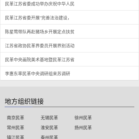
民革江苏省委成功举办庆祝中华人民
民革江苏省委开展“完善法治建设，
陈星莺带队再赴猪场乡开展定点扶贫
江苏省政协民革界委员开展界别活动
民革中央画院美术基地暨民革江苏省
李惠东率民革中央调研组来苏调研
地方组织链接
南京民革
无锡民革
徐州民革
常州民革
淮安民革
扬州民革
镇江民革
泰州民革