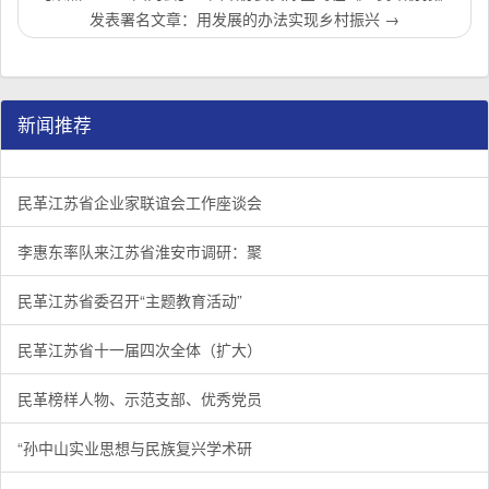
发表署名文章：用发展的办法实现乡村振兴
→
新闻推荐
民革江苏省企业家联谊会工作座谈会在宁召开
李惠东率队来江苏省淮安市调研：聚焦民革党员之家建设管
民革江苏省委召开“主题教育活动” 领导班子民主生活会
/
/
/
1
2
3
3
3
3
民革江苏省企业家联谊会工作座谈会
李惠东率队来江苏省淮安市调研：聚
民革江苏省委召开“主题教育活动”
民革江苏省十一届四次全体（扩大）
民革榜样人物、示范支部、优秀党员
“孙中山实业思想与民族复兴学术研