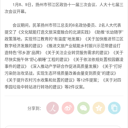
1月8、9日，扬州市邗江区政协十一届三次会议、人大十七届三
次会议开幕。
会议期间，
民革扬州市邗江总支的6名政协委员、2名人大代表
提交了《文化赋能打造文旅深度融合的北湖实践》《助推“长幼随学”
政策落地，实现邗江教育的“有温度”地发展》《关于加快推进
邗江
区
数字经济发展的建议》《推进文旅产业赋能乡村振兴示范带建设打
造特色“邗乡游”品牌》《关于关注企业转贷服务需求的建议》《关于
尽快实施午休“舒心躺睡”工程的建议》《关于依法依规处置校园霸凌
事件的建议》《深入推动产学研合作促进高质量发展》《关于“打好
污染防治攻坚战，实现生态环境质量改善由量变到质变”的建议》
《关于提升农村污水收集和处置的建议》等12件提案；《关于对四
季园垃圾中转站进行转场的建议》等2件议案。
分享到：