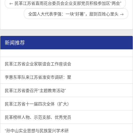
←
民革江苏省直雨花台委员会企业支部党员积极参加区“两会”
全国人大代表李强：一块“好薯”，甜到百姓心里头
→
新闻推荐
民革江苏省企业家联谊会工作座谈会在宁召开
李惠东率队来江苏省淮安市调研：聚焦民革党员之家建设管
民革江苏省委召开“主题教育活动” 领导班子民主生活会
/
/
/
1
2
3
3
3
3
民革江苏省企业家联谊会工作座谈会
李惠东率队来江苏省淮安市调研：聚
民革江苏省委召开“主题教育活动”
民革江苏省十一届四次全体（扩大）
民革榜样人物、示范支部、优秀党员
“孙中山实业思想与民族复兴学术研