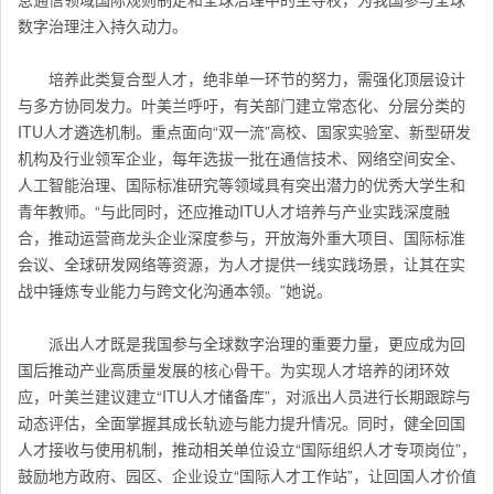
数字治理注入持久动力。
培养此类复合型人才，绝非单一环节的努力，需强化顶层设计
与多方协同发力。叶美兰呼吁，有关部门建立常态化、分层分类的
ITU人才遴选机制。重点面向“双一流”高校、国家实验室、新型研发
机构及行业领军企业，每年选拔一批在通信技术、网络空间安全、
人工智能治理、国际标准研究等领域具有突出潜力的优秀大学生和
青年教师。“与此同时，还应推动ITU人才培养与产业实践深度融
合，推动运营商龙头企业深度参与，开放海外重大项目、国际标准
会议、全球研发网络等资源，为人才提供一线实践场景，让其在实
战中锤炼专业能力与跨文化沟通本领。”她说。
派出人才既是我国参与全球数字治理的重要力量，更应成为回
国后推动产业高质量发展的核心骨干。为实现人才培养的闭环效
应，叶美兰建议建立“ITU人才储备库”，对派出人员进行长期跟踪与
动态评估，全面掌握其成长轨迹与能力提升情况。同时，健全回国
人才接收与使用机制，推动相关单位设立“国际组织人才专项岗位”，
鼓励地方政府、园区、企业设立“国际人才工作站”，让回国人才价值