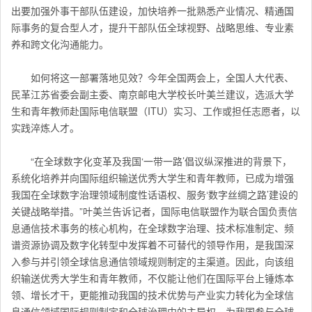
出要加强外事干部队伍建设，加快培养一批熟悉产业情况、精通国
际事务的复合型人才，提升干部队伍全球视野、战略思维、专业素
养和跨文化沟通能力。
如何将这一部署落地见效？今年全国两会上，全国人大代表、
民革江苏省委会副主委、南京邮电大学校长叶美兰建议，选派大学
生和青年教师赴国际电信联盟（ITU）实习、工作或担任志愿者，以
实践淬炼人才。
“在全球数字化变革及我国‘一带一路’倡议纵深推进的背景下，
系统化培养并向国际组织输送优秀大学生和青年教师，已成为增强
我国在全球数字治理领域制度性话语权、服务‘数字丝绸之路’建设的
关键战略举措。”叶美兰告诉记者，国际电信联盟作为联合国负责信
息通信技术事务的核心机构，在全球数字治理、技术标准制定、频
谱资源协调及数字化转型中发挥着不可替代的领导作用，是我国深
入参与并引领全球信息通信领域规则制定的主渠道。因此，向该组
织输送优秀大学生和青年教师，不仅能让他们在国际平台上锤炼本
领、增长才干，更能推动我国的技术优势与产业实力转化为全球信
息通信领域国际规则制定和全球治理中的主导权，为我国参与全球