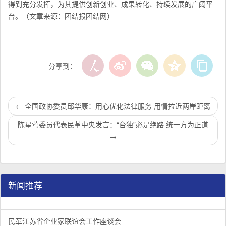
得到充分发挥，为其提供创新创业、成果转化、持续发展的广阔平
台。（
文章来源：团结报团结网）
分享到：
←
全国政协委员邱华康：用心优化法律服务 用情拉近两岸距离
陈星莺委员代表民革中央发言：“台独”必是绝路 统一方为正道
→
新闻推荐
民革江苏省企业家联谊会工作座谈会在宁召开
李惠东率队来江苏省淮安市调研：聚焦民革党员之家建设管
民革江苏省委召开“主题教育活动” 领导班子民主生活会
/
/
/
1
2
3
3
3
3
民革江苏省企业家联谊会工作座谈会