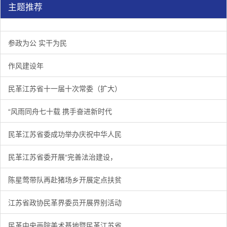
主题推荐
参政为公 实干为民
作风建设年
民革江苏省十一届十次常委（扩大）
“风雨同舟七十载 携手奋进新时代
民革江苏省委成功举办庆祝中华人民
民革江苏省委开展“完善法治建设，
陈星莺带队再赴猪场乡开展定点扶贫
江苏省政协民革界委员开展界别活动
民革中央画院美术基地暨民革江苏省