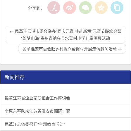
分享到：
←
民革连云港市委会举办“同庆元宵 共赴新程”元宵节联欢会暨
“绘梦山海”贵州省纳雍县水菁村小学儿童画展活动
民革淮安市委会赴乡村振兴帮促村开展走访慰问活动
→
新闻推荐
民革江苏省企业家联谊会工作座谈会在宁召开
李惠东率队来江苏省淮安市调研：聚焦民革党员之家建设管
民革江苏省委召开“主题教育活动” 领导班子民主生活会
/
/
/
1
2
3
3
3
3
民革江苏省企业家联谊会工作座谈会
李惠东率队来江苏省淮安市调研：聚
民革江苏省委召开“主题教育活动”