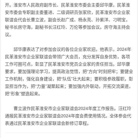
开。淮安市人民政府副市长、民革淮安市委会主委邱华康，民革淮
安市委会专职副主委董进、二级调研员张家欣，民革淮安市企业家
联谊会代会长曹立波，副会长赵广成、杨永亮、孙紫洋、刁明宝，
秘书长房守海，副秘书长汪红玲、万伦等参加
会议
。房守海主持会
议。
邱华康表达了对参加会议的各位企业家欢迎。他表示，2024年
民革淮安市企业家联谊会
带领广大会员，充分发挥自身优势，各项
工作可圈可点，彰显了
民革淮安市
党员企业家的责任担当。邱华康
要求，要加强理论学习，提高政治觉悟，把“方向”时刻把牢；要健全
工作机制，强化自身建设，把“队伍”壮大起来；要积极参政履职，彰
显担当作为，把“力量”凝聚起来；要加强内外联动，开拓交流渠道，
把“形象”塑造起来。
曹立波作民革淮安市企业家联谊会2024年度工作报告。汪红玲
通报
民革淮安市企业家联谊会
2024年度会费使用情况。全体参会代
表通过
民革淮安市企业家联谊会
新修订章程。