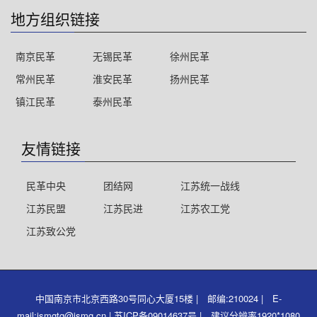
地方组织链接
南京民革
无锡民革
徐州民革
常州民革
淮安民革
扬州民革
镇江民革
泰州民革
友情链接
民革中央
团结网
江苏统一战线
江苏民盟
江苏民进
江苏农工党
江苏致公党
中国南京市北京西路30号同心大厦15楼 | 邮编:210024 | E-
mail:jsmgtg@jsmg.cn | 苏ICP备09014637号 | 建议分辨率1920*1080