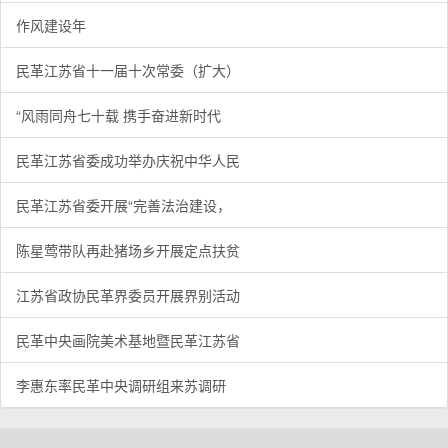
作风建设年
民革江苏省十一届十次常委（扩大）
“风雨同舟七十载 携手奋进新时代
民革江苏省委成功举办庆祝中华人民
民革江苏省委开展“完善法治建设，
陈星莺带队再赴猪场乡开展定点扶贫
江苏省政协民革界委员开展界别活动
民革中央画院美术基地暨民革江苏省
李惠东率民革中央调研组来苏调研