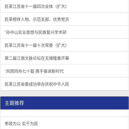
民革江苏省十一届四次全体（扩大）
民革榜样人物、示范支部、优秀党员
“孙中山实业思想与民族复兴学术研
民革江苏省十一届十次常委（扩大）
第二届江南文脉论坛在无锡隆重开幕
“风雨同舟七十载 携手奋进新时代
民革江苏省委成功举办庆祝中华人民
主题推荐
参政为公 实干为民