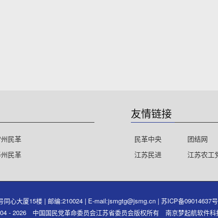
友情链接
常州民革
民革中央
团结网
泰州民革
江苏民进
江苏农工
15楼 | 邮编:210024 | E-mail:jsmgtg@jsmg.cn |
苏ICP备09014637
ght 2004 - 2026 中国国民党革命委员会江苏省委员会版权所有 南京梦起航软