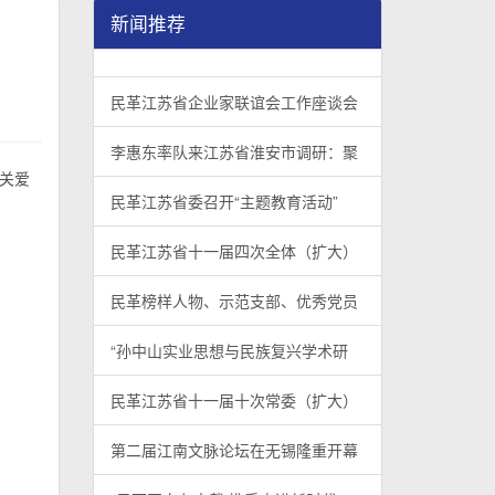
新闻推荐
民革江苏省企业家联谊会工作座谈会在宁召开
李惠东率队来江苏省淮安市调研：聚焦民革党员
民革江苏省委召开“主题教育活动” 领导班子民
/
/
/
1
2
3
3
3
3
民革江苏省企业家联谊会工作座谈会
李惠东率队来江苏省淮安市调研：聚
 关爱
民革江苏省委召开“主题教育活动”
民革江苏省十一届四次全体（扩大）
民革榜样人物、示范支部、优秀党员
“孙中山实业思想与民族复兴学术研
民革江苏省十一届十次常委（扩大）
第二届江南文脉论坛在无锡隆重开幕