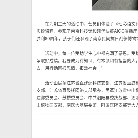
在为期三天的活动中，营员们体验了《七彩语文
实操课程，参观了南京科技馆和现代快报AIGC演播
胜利80周年，孩子们还参观了南京民间抗日战争博物
活动中，每一位受助学生心中都充满了感恩。受
争取好成绩。我要成为有知识、有本领和有担当的人
去，用行动回报恩情，报效社会。”
活动由民革
江苏
省直建邺科技支部、
江苏
省直鼓
支部、
江苏
省直鼓楼网络支部承办，民革江苏省中山
建邺委员会、鼓楼委员会、中共泗阳县委统战部、泗
山植物园支部、南医大基层委第一附属医院支部等大