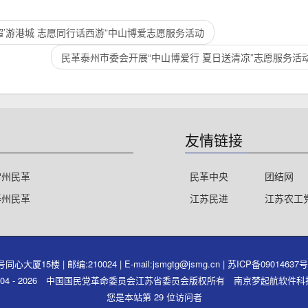
’游港城 志愿同行话西游”中山博爱志愿服务活动
民革泰州市委会开展“中山博爱行 夏日送清凉”志愿服务活
友情链接
常州民革
民革中央
团结网
泰州民革
江苏民进
江苏农工
15楼 | 邮编:210024 | E-mail:jsmgtg@jsmg.cn |
苏ICP备09014637
ght 2004 - 2026 中国国民党革命委员会江苏省委员会版权所有 南京梦起航软
您是本站第 29 位访问者