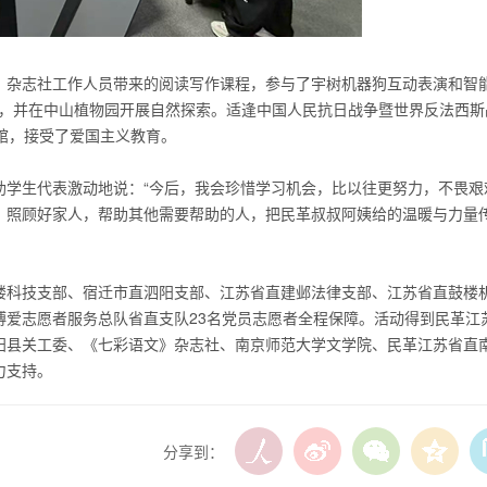
》杂志社工作人员带来的阅读写作课程，参与了宇树机器狗互动表演和智
厅，并在中山植物园开展自然探索。适逢中国人民抗日战争暨世界反法西斯
馆，接受了爱国主义教育。
助学生代表激动地说：“今后，我会珍惜学习机会，比以往更努力，不畏艰
，照顾好家人，帮助其他需要帮助的人，把民革叔叔阿姨给的温暖与力量
楼科技支部、宿迁市直泗阳支部、
江苏
省直建邺法律支部、
江苏
省直鼓楼
博爱志愿者服务总队省直支队23名党员志愿者全程保障。活动得到民革
江
阳县关工委、《七彩语文》杂志社、南京师范大学文学院、民革
江苏
省直
力支持。
分享到：