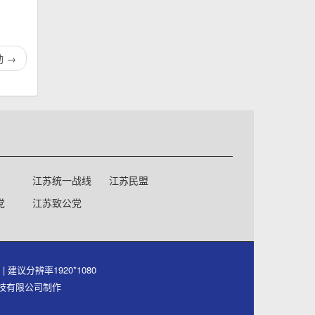
动
→
江苏统一战线
江苏民盟
党
江苏致公党
号
| 建议分辨率1920*1080
件科技有限公司制作