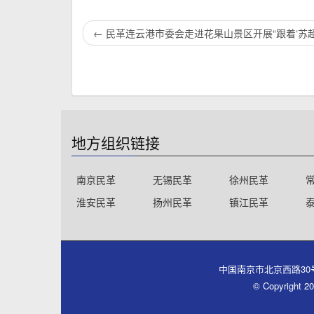
←
民革连云港市委会走进花果山景区开展“跟着‘苏超
地方组织链接
南京民革
无锡民革
徐州民革
淮安民革
扬州民革
镇江民革
中国南京市北京西路30号同心大厦
© Copyri