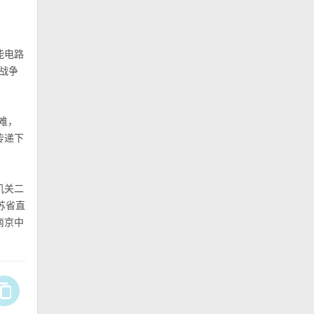
能电路
战争
难，
传递下
机关二
苏
省直
南京中