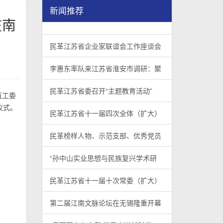
新闻推荐
在南
民革江苏省企业家联谊会工作座谈会在宁召开
李惠东率队来江苏省淮安市调研：聚焦民革党员
民革江苏省委召开“主题教育活动” 领导班子民
/
/
/
1
2
3
3
3
3
民革江苏省企业家联谊会工作座谈会
李惠东率队来江苏省淮安市调研：聚
民革江苏省委召开“主题教育活动”
直工委
仪式。
民革江苏省十一届四次全体（扩大）
民革榜样人物、示范支部、优秀党员
“孙中山实业思想与民族复兴学术研
民革江苏省十一届十次常委（扩大）
第二届江南文脉论坛在无锡隆重开幕