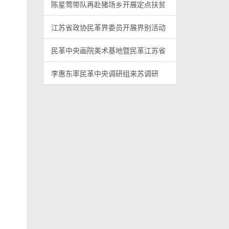
陈星莺带队再赴猪场乡开展定点扶贫
江苏省政协民革界委员开展界别活动
民革中央画院美术基地暨民革江苏省
李惠东率民革中央调研组来苏调研