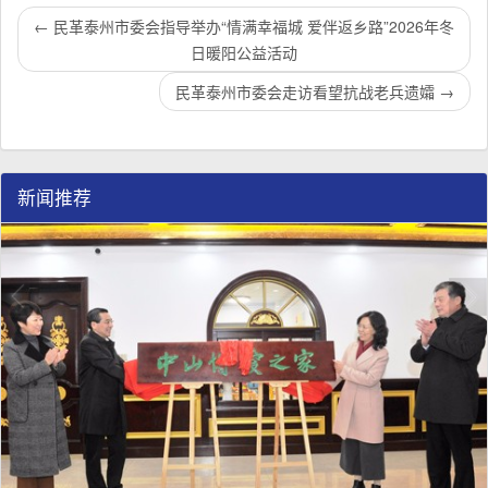
←
民革泰州市委会指导举办“情满幸福城 爱伴返乡路”2026年冬
日暖阳公益活动
民革泰州市委会走访看望抗战老兵遗孀
→
新闻推荐