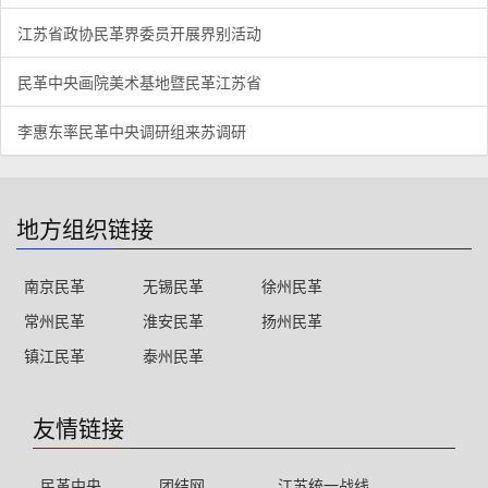
江苏省政协民革界委员开展界别活动
民革中央画院美术基地暨民革江苏省
李惠东率民革中央调研组来苏调研
地方组织链接
南京民革
无锡民革
徐州民革
常州民革
淮安民革
扬州民革
镇江民革
泰州民革
友情链接
民革中央
团结网
江苏统一战线