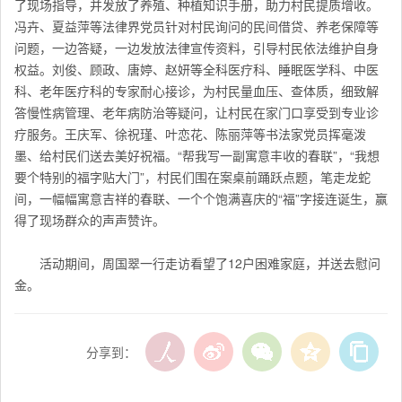
了现场指导，并发放了养殖、种植知识手册，助力村民提质增收。
冯卉、夏益萍等法律界党员针对村民询问的民间借贷、养老保障等
问题，一边答疑，一边发放法律宣传资料，引导村民依法维护自身
权益。
刘俊、顾政、唐婷、赵妍等全科医疗科、睡眠医学科、中医
科、老年医疗科的专家耐心接诊，为村民量血压、查体质，细致解
答慢性病管理、老年病防治等疑问，让村民在家门口享受到专业诊
疗服务。
王庆军、徐祝瑾、叶恋花、陈丽萍等书法家党员挥毫泼
墨、给村民们送去美好祝福。“帮我写一副寓意丰收的春联”，“我想
要个特别的福字贴大门”，村民们围在案桌前踊跃点题，笔走龙蛇
间，一幅幅寓意吉祥的春联、一个个饱满喜庆的
“
福
”
字接连诞生，赢
得了现场群众的声声赞许。
活动期间，周国翠一行走访看望了12户困难家庭，并送去慰问
金。
分享到：