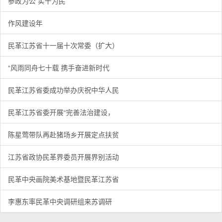
参政为公 实干为民
作风建设年
民革江苏省十一届十次常委（扩大）
“风雨同舟七十载 携手奋进新时代
民革江苏省委成功举办庆祝中华人民
民革江苏省委开展“完善法治建设，
陈星莺带队再赴猪场乡开展定点扶贫
江苏省政协民革界委员开展界别活动
民革中央画院美术基地暨民革江苏省
李惠东率民革中央调研组来苏调研