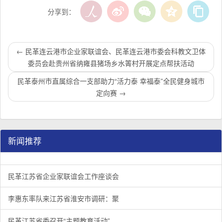
分享到：
←
民革连云港市企业家联谊会、民革连云港市委会科教文卫体
委员会赴贵州省纳雍县猪场乡水箐村开展定点帮扶活动
民革泰州市直属综合一支部助力“活力泰 幸福泰”全民健身城市
定向赛
→
新闻推荐
民革江苏省企业家联谊会工作座谈会在宁召开
李惠东率队来江苏省淮安市调研：聚焦民革党员之家建设管
民革江苏省委召开“主题教育活动” 领导班子民主生活会
/
/
/
1
2
3
3
3
3
民革江苏省企业家联谊会工作座谈会
李惠东率队来江苏省淮安市调研：聚
民革江苏省委召开“主题教育活动”