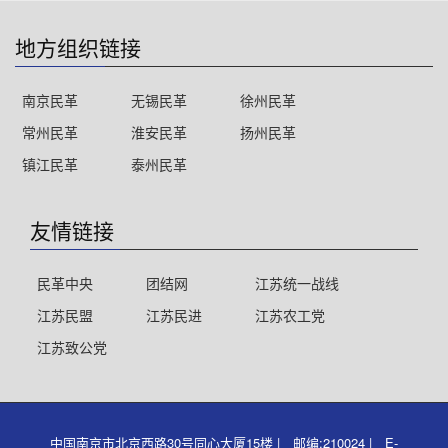
地方组织链接
南京民革
无锡民革
徐州民革
常州民革
淮安民革
扬州民革
镇江民革
泰州民革
友情链接
民革中央
团结网
江苏统一战线
江苏民盟
江苏民进
江苏农工党
江苏致公党
中国南京市北京西路30号同心大厦15楼 | 邮编:210024 | E-