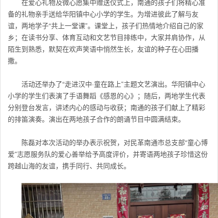
在爱心礼物及微心愿集中赠送仪式上，南通的孩子们将精心准
备的礼物亲手送给华阳镇中心小学的学生。为增进彼此了解与友
谊，两地学子“共上一堂课”。课堂上，孩子们热情地介绍自己的家
乡；在读书分享、体育互动和文艺节目排练中，大家并肩协作，从
陌生到熟悉，默契在欢声笑语中悄然生长，友谊的种子在心田播
撒。
活动还举办了“走进汉中·童在路上”主题文艺演出。华阳镇中心
小学的学生们表演了手语舞蹈《感恩的心》；随后，两地学生代表
分别登台发言，讲述内心的感动与收获；南通的孩子们献上了精彩
的排笛演奏。演出在两地孩子合作的朗诵节目中圆满结束。
陈磊对本次活动的举办表示祝贺，对民革南通市总支部“童心博
爱”志愿服务队的爱心善举给予高度评价，并寄语两地孩子珍惜这份
跨越山海的友谊，携手同行、共同成长。