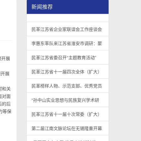
新闻推荐
民革江苏省企业家联谊会工作座谈会在宁召开
李惠东率队来江苏省淮安市调研：聚焦民革党员
民革江苏省委召开“主题教育活动” 领导班子民
/
/
/
1
2
3
3
3
3
民革江苏省企业家联谊会工作座谈会
李惠东率队来江苏省淮安市调研：聚
民革江苏省委召开“主题教育活动”
顺开展
民革江苏省十一届四次全体（扩大）
别开展
民革榜样人物、示范支部、优秀党员
村和关
面对面
“孙中山实业思想与民族复兴学术研
后的后
约等保
民革江苏省十一届十次常委（扩大）
第二届江南文脉论坛在无锡隆重开幕