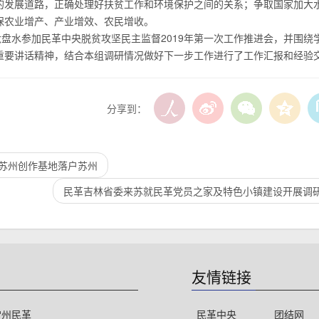
的发展道路，正确处理好扶贫工作和环境保护之间的关系；争取国家加大
保农业增产、产业增效、农民增收。
六盘水参加民革中央脱贫攻坚民主监督2019年第一次工作推进会，并围绕
重要讲话精神，结合本组调研情况做好下一步工作进行了工作汇报和经验
分享到：
苏州创作基地落户苏州
民革吉林省委来苏就民革党员之家及特色小镇建设开展调
友情链接
常州民革
民革中央
团结网