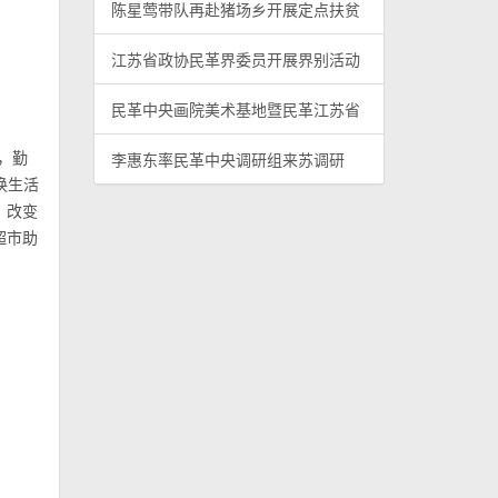
陈星莺带队再赴猪场乡开展定点扶贫
江苏省政协民革界委员开展界别活动
民革中央画院美术基地暨民革江苏省
，勤
李惠东率民革中央调研组来苏调研
换生活
；改变
超市助