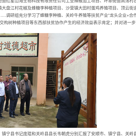
街道红星山海生物科技有限责任公司工业辣椒加工项目、环翠街道高荡村
镇大盘江村花椒及蜂糖李种植项目、沙营镇大田村蛋鸡养殖项目、顶云街
…调研组充分学习了蜂糖李种植、关岭牛养殖等扶贫产业“龙头企业+合
杂交构树种植项目等东西部扶贫协作产生的经济效益表示肯定；并对进一步
、镇宁县书记庞琨和关岭县县长韦朝虎分别汇报了安顺市、镇宁县、关岭