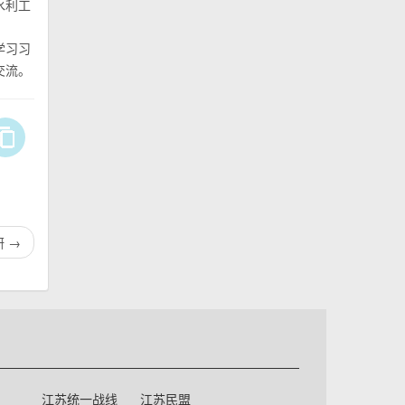
水利工
学习习
交流。
研
→
江苏统一战线
江苏民盟