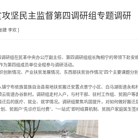
贫攻坚民主监督第四调研组专题调研
张婕 李欢 ]
第四调研组在民革中央办公厅副主任、第四调研组组长陶相宁的带领下赴安
委作为第四组成员单位全程参与调研活动。
织创新情况、产业扶贫发展情况、东西部扶贫协作情况”四个主要课题分
入镇宁布依族苗族自治县易地扶贫搬迁安置点景宁小区、白马湖街道永和
顶云街道办谷新村。调研组走村入户，与村干部、驻村工作组、贫困户等
搬迁后的医疗、就业、就学情况。调研组聚焦巩固提升，对如何做好搬迁
划、贫困户“先诊疗后付费”、“一站式”即时结算机制、贫困户家庭医生签