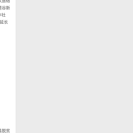
农旅结
道谷新
作社
延长
县脱贫