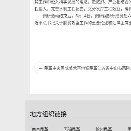
贫工作中融入科学发展的理念，走旅游、产业相结合
程投入，完善水利工程配套，充分发挥工程效益，确
调研活动结束后，5月14日，调研组部分成员赴
近平总书记关于脱贫攻坚工作的重要论述和汪洋主席
←
民革中央画院美术基地暨民革江苏省中山书画院
地方组织链接
南京民革
无锡民革
徐州民革