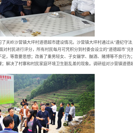
习了关岭沙营镇大坪村道德超市建设情况。沙营镇大坪村通过从“遵纪守法
面对村民进行评分，所有村民每月可凭积分到村委会设立的“道德超市”兑
不足，等靠要思想；改善了重男轻女、子女辍学、酗酒、赌博等不良行为
理；解决了村寨和村民家庭环境卫生脏乱差的现象。调研组对沙营镇道德