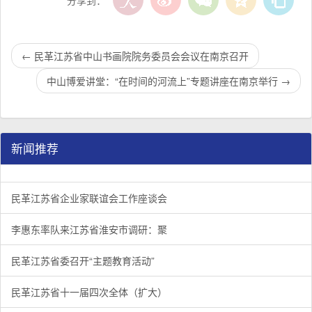
←
民革江苏省中山书画院院务委员会会议在南京召开
中山博爱讲堂：“在时间的河流上”专题讲座在南京举行
→
新闻推荐
民革江苏省企业家联谊会工作座谈会在宁召开
李惠东率队来江苏省淮安市调研：聚焦民革党员之家建设管
民革江苏省委召开“主题教育活动” 领导班子民主生活会
/
/
/
1
2
3
3
3
3
民革江苏省企业家联谊会工作座谈会
李惠东率队来江苏省淮安市调研：聚
民革江苏省委召开“主题教育活动”
民革江苏省十一届四次全体（扩大）