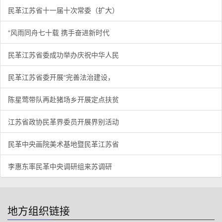
民革江苏省十一届十次常委（扩大）
“风雨同舟七十载 携手奋进新时代
民革江苏省委成功举办庆祝中华人民
民革江苏省委开展“完善法治建设，
陈星莺带队再赴猪场乡开展定点扶贫
江苏省政协民革界委员开展界别活动
民革中央画院美术基地暨民革江苏省
李惠东率民革中央调研组来苏调研
地方组织链接