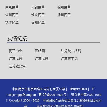
南京民革
无锡民革
徐州民革
常州民革
淮安民革
扬州民革
镇江民革
泰州民革
友情链接
民革中央
团结网
江苏统一战线
江苏民盟
江苏民进
江苏农工党
江苏致公党
中国南京市北京西路30号同心大厦15楼 | 邮编:210024 | E-
mail:jsmgtg@jsmg.cn | 苏ICP备09014637号 | 建议分辨率1920*1080
© Copyright 2004 - 2026 中国国民党革命委员会江苏省委员会版权所
有 南京梦起航软件科技有限公司制作