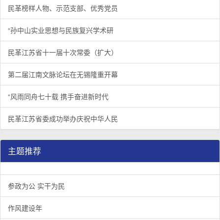
民革榜样人物、示范支部、优秀党员
“孙中山实业思想与民族复兴学术研
民革江苏省十一届十次常委（扩大）
第二届江南文脉论坛在无锡隆重开幕
“风雨同舟七十载 携手奋进新时代
民革江苏省委成功举办庆祝中华人民
主题推荐
参政为公 实干为民
作风建设年