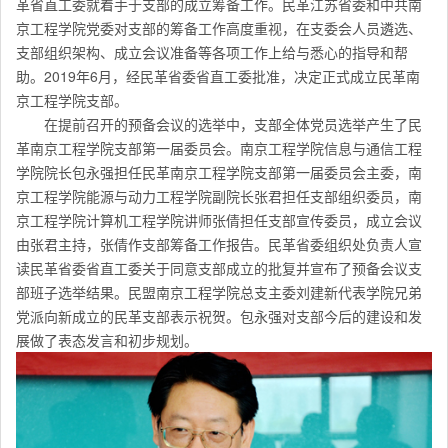
革省直工委就着手于支部的成立筹备工作。民革江苏省委和中共南
京工程学院党委对支部的筹备工作高度重视，在支委会人员遴选、
支部组织架构、成立会议准备等各项工作上给与悉心的指导和帮
助。2019年6月，经民革省委省直工委批准，决定正式成立民革南
京工程学院支部。
在提前召开的预备会议的选举中，支部全体党员选举产生了民
革南京工程学院支部第一届委员会。南京工程学院信息与通信工程
学院院长包永强担任民革南京工程学院支部第一届委员会主委，
南
京工程学院
能源与动力工程学院副院长张君担任支部组织委员，
南
京工程学院
计算机工程学院讲师张倩担任支部宣传委员，
成立会议
由张君主持，张倩作支部筹备工作报告。
民革省委组织处负责人
宣
读民革省委省直工委关于同意支部成立的批复并宣布了预备会议支
部班子选举结果。民盟南京工程学院总支主委刘建新代表学院兄弟
党派向新成立的民革支部表示祝贺。包永强对支部今后的建设和发
展做了表态发言和初步规划。