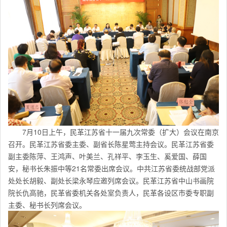
7月10日上午，民革江苏省十一届九次常委（扩大）会议在南京
召开。民革江苏省委主委、副省长陈星莺主持会议。民革江苏省委
副主委陈萍、王鸿声、叶美兰、孔祥平、李玉生、奚爱国、薛国
安，秘书长朱振中等21名常委出席会议。中共江苏省委统战部党派
处处长胡毅、副处长梁永琴应邀列席会议。民革江苏省中山书画院
院长仇高驰，民革省委机关各处室负责人，民革各设区市委专职副
主委、秘书长列席会议。