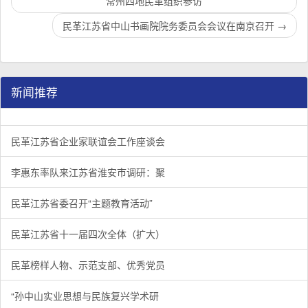
常州四地民革组织参访
民革江苏省中山书画院院务委员会会议在南京召开
→
新闻推荐
民革江苏省企业家联谊会工作座谈会在宁召开
李惠东率队来江苏省淮安市调研：聚焦民革党员之家建设管
民革江苏省委召开“主题教育活动” 领导班子民主生活会
/
/
/
1
2
3
3
3
3
民革江苏省企业家联谊会工作座谈会
李惠东率队来江苏省淮安市调研：聚
民革江苏省委召开“主题教育活动”
民革江苏省十一届四次全体（扩大）
民革榜样人物、示范支部、优秀党员
“孙中山实业思想与民族复兴学术研