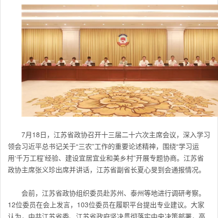
7月18日，
江苏
省政协召开十三届二十六次主席会议，深入学习
领会习近平总书记关于“三农”工作的重要论述精神，围绕“学习运
用‘千万工程’经验、建设宜居宜业和美乡村”开展专题协商。
江苏
省
政协主席张义珍出席并讲话，
江苏省
副省长夏心旻到会通报情况。
会前，
江苏
省政协组织委员赴苏州、泰州等地进行调研考察。
12位委员在会上发言，103位委员在履职平台提出专业建议。大家
认为，中共
江苏
省委、
江苏
省政府坚决贯彻落实中央决策部署，高