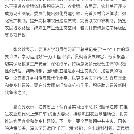
水平建设农业强省取得积极进展，农业强、农民富、农村美正逐步
成为现实图景。委员们提出强化党建引领，完善乡村治理体系；强
化管护机制，提升高标准农田建设质效；完善联农带农机制，拓宽
农民增收路径；统筹生产生活生态空间，着力打造诗意江南样板区
等多项建议。
张义珍表示，要深入学习贯彻习近平总书记关于“三农”工作的重
要论述，学习运用好“千万工程”经验，贯彻新发展理念，夯实根基，
切实保证粮食生产安全；深化改革，持续激发多元经营主体的积极
性创造性；创新机制，因地制宜推进乡村生态振兴；加强党的领
导，全面提升乡村治理现代化水平，以更多务实举措推动宜居宜业
和美乡村建设。要充分发挥专门协商机构作用，积极助力建设新时
代鱼米之乡。
夏心旻表示，
江苏
省上下认真落实习近平总书记赋予江苏“在推
进农业现代化上走在前”的重大要求，持续巩固农业基础地位，扎实
推进宜居宜业和美乡村建设。下一步，要全面贯彻
中共
中央、国务
院决策部署，深入学习运用“千万工程”经验，突出规划引领、富民强