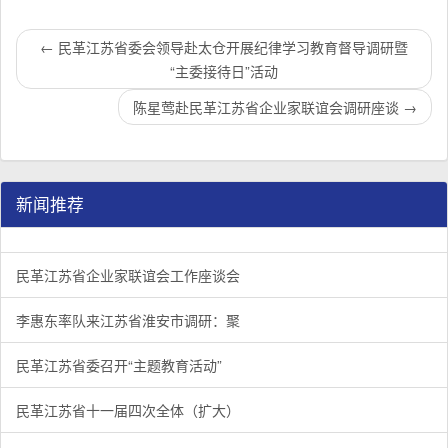
←
民革江苏省委会领导赴太仓开展纪律学习教育督导调研暨
“主委接待日”活动
陈星莺赴民革江苏省企业家联谊会调研座谈
→
新闻推荐
民革江苏省企业家联谊会工作座谈会在宁召开
李惠东率队来江苏省淮安市调研：聚焦民革党员之家建设管
民革江苏省委召开“主题教育活动” 领导班子民主生活会
/
/
/
1
2
3
3
3
3
民革江苏省企业家联谊会工作座谈会
李惠东率队来江苏省淮安市调研：聚
民革江苏省委召开“主题教育活动”
民革江苏省十一届四次全体（扩大）