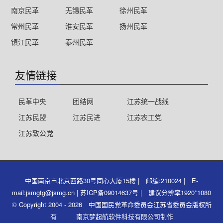
南京民革
无锡民革
徐州民革
常州民革
淮安民革
扬州民革
镇江民革
泰州民革
友情链接
民革中央
团结网
江苏统一战线
江苏民盟
江苏民进
江苏农工党
江苏致公党
中国南京市北京西路30号同心大厦15楼 | 邮编:210024 | E-
mail:jsmgtg@jsmg.cn | 苏ICP备09014637号 | 建议分辨率1920*1080
© Copyright 2004 - 2026 中国国民党革命委员会江苏省委员会版权所
有 南京梦起航软件科技有限公司制作