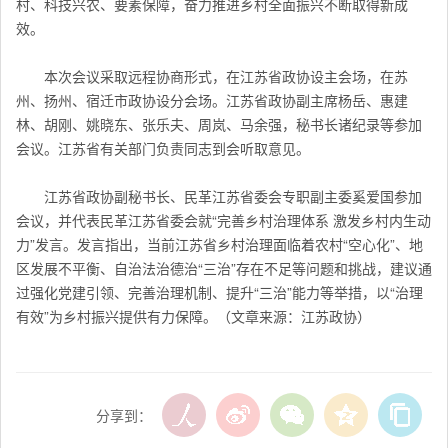
村、科技兴农、要素保障，奋力推进乡村全面振兴不断取得新成
效。
本次会议采取远程协商形式，在
江苏
省政协设主会场，在苏
州、扬州、宿迁市政协设分会场。
江苏
省政协副主席杨岳、惠建
林、胡刚、姚晓东、张乐夫、周岚、马余强，秘书长诸纪录等参加
会议。
江苏
省有关部门负责同志到会听取意见。
江苏
省政协副秘书长、民革江苏省委会专职副主委奚爱国参加
会议，并代表民革
江苏
省委会就“完善乡村治理体系 激发乡村内生动
力”发言。发言指出，当前
江苏
省乡村治理面临着农村“空心化”、地
区发展不平衡、自治法治德治“三治”存在不足等问题和挑战，建议通
过强化党建引领、完善治理机制、提升“三治”能力等举措，以“治理
有效”为乡村振兴提供有力保障。
（文章来源：江苏政协）
分享到：