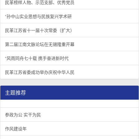
民革榜样人物、示范支部、优秀党员
“孙中山实业思想与民族复兴学术研
民革江苏省十一届十次常委（扩大）
第二届江南文脉论坛在无锡隆重开幕
“风雨同舟七十载 携手奋进新时代
民革江苏省委成功举办庆祝中华人民
主题推荐
参政为公 实干为民
作风建设年