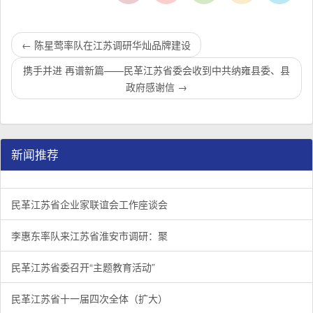
←
陈星莺率队在江苏调研华灿品牌建设
携手并进 再谱新篇——民革江苏省委会收到中共纳雍县委、县
政府感谢信
→
新闻推荐
民革江苏省企业家联谊会工作座谈会在宁召开
李惠东率队来江苏省淮安市调研：聚焦民革党员之家建设管
民革江苏省委召开“主题教育活动” 领导班子民主生活会
/
/
/
1
2
3
3
3
3
民革江苏省企业家联谊会工作座谈会
李惠东率队来江苏省淮安市调研：聚
民革江苏省委召开“主题教育活动”
民革江苏省十一届四次全体（扩大）