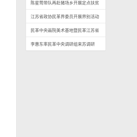
陈星莺带队再赴猪场乡开展定点扶贫
江苏省政协民革界委员开展界别活动
民革中央画院美术基地暨民革江苏省
李惠东率民革中央调研组来苏调研