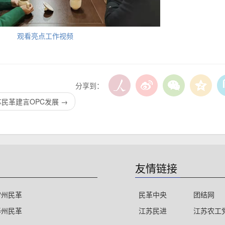
观看亮点工作视频
分享到：
苏民革建言OPC发展
→
友情链接
常州民革
民革中央
团结网
泰州民革
江苏民进
江苏农工