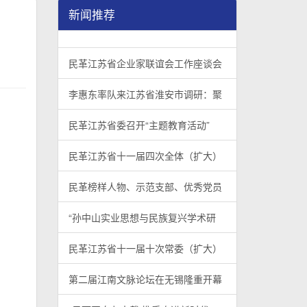
新闻推荐
民革江苏省企业家联谊会工作座谈会在宁召开
李惠东率队来江苏省淮安市调研：聚焦民革党员
民革江苏省委召开“主题教育活动” 领导班子民
/
/
/
1
2
3
3
3
3
民革江苏省企业家联谊会工作座谈会
李惠东率队来江苏省淮安市调研：聚
民革江苏省委召开“主题教育活动”
民革江苏省十一届四次全体（扩大）
民革榜样人物、示范支部、优秀党员
“孙中山实业思想与民族复兴学术研
民革江苏省十一届十次常委（扩大）
第二届江南文脉论坛在无锡隆重开幕