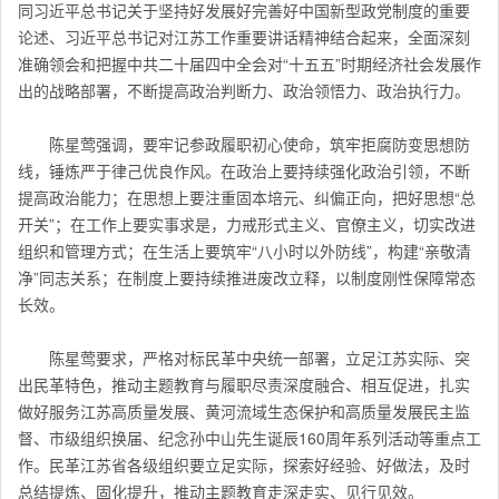
同习近平总书记关于坚持好发展好完善好中国新型政党制度的重要
论述、习近平总书记对江苏工作重要讲话精神结合起来，全面深刻
准确领会和把握中共二十届四中全会对“十五五”时期经济社会发展作
出的战略部署，不断提高政治判断力、政治领悟力、政治执行力。
陈星莺强调，要牢记参政履职初心使命，筑牢拒腐防变思想防
线，锤炼严于律己优良作风。在政治上要持续强化政治引领，不断
提高政治能力；在思想上要注重固本培元、纠偏正向，把好思想“总
开关”；在工作上要实事求是，力戒形式主义、官僚主义，切实改进
组织和管理方式；在生活上要筑牢“八小时以外防线”，构建“亲敬清
净”同志关系；在制度上要持续推进废改立释，以制度刚性保障常态
长效。
陈星莺要求，严格对标民革中央统一部署，立足江苏实际、突
出民革特色，推动主题教育与履职尽责深度融合、相互促进，扎实
做好服务江苏高质量发展、黄河流域生态保护和高质量发展民主监
督、市级组织换届、纪念孙中山先生诞辰160周年系列活动等重点工
作。
民革江苏省
各级组织要立足实际，探索好经验、好做法，及时
总结提炼、固化提升，推动主题教育走深走实、见行见效。