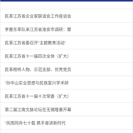
民革江苏省企业家联谊会工作座谈会在宁召开
李惠东率队来江苏省淮安市调研：聚焦民革党员之家建设管
民革江苏省委召开“主题教育活动” 领导班子民主生活会
/
/
/
1
2
3
3
3
3
民革江苏省企业家联谊会工作座谈会
李惠东率队来江苏省淮安市调研：聚
民革江苏省委召开“主题教育活动”
民革江苏省十一届四次全体（扩大）
民革榜样人物、示范支部、优秀党员
“孙中山实业思想与民族复兴学术研
民革江苏省十一届十次常委（扩大）
第二届江南文脉论坛在无锡隆重开幕
“风雨同舟七十载 携手奋进新时代