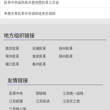
民革中央画院美术基地暨民革江苏省
李惠东率民革中央调研组来苏调研
地方组织链接
南京民革
无锡民革
徐州民革
常州民革
淮安民革
扬州民革
镇江民革
泰州民革
友情链接
民革中央
团结网
江苏统一战线
江苏民盟
江苏民进
江苏农工党
江苏致公党