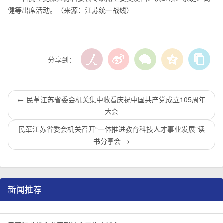
健等出席活动。（来源：江苏统一战线）
分享到：
←
民革江苏省委会机关集中收看庆祝中国共产党成立105周年
大会
民革江苏省委会机关召开“一体推进教育科技人才事业发展”读
书分享会
→
新闻推荐
民革江苏省企业家联谊会工作座谈会在宁召开
李惠东率队来江苏省淮安市调研：聚焦民革党员之家建设管
民革江苏省委召开“主题教育活动” 领导班子民主生活会
/
/
/
1
2
3
3
3
3