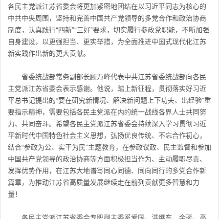
各民主党派
江苏
省委会将更加紧密地团结在以习近平同志为核心的
中共中央周围，坚持和完善中国共产党领导的多党合作和政治协商
制度，认真践行“四新”“三好”要求，切实履行参政党职能，不断加强
自身建设，以更强担当、更实举措，为全面推进中国式现代化江苏
新实践作出新的更大贡献。
省委统战部常务副部长顾万峰代表中共江苏省委统战部向各民
主党派
江苏
省委会表示感谢。他说，踏上新征程，贯彻落实好习近
平总书记提出的“要在研究新情况、解决新问题上下功夫、出经验”重
要指示精神，需要包括各民主党派在内的统一战线各界人士共同努
力、共同奋斗。希望各民主党派
江苏
省委会持续深入学习贯彻习近
平新时代中国特色社会主义思想，弘扬优良传统、不忘合作初心，
结合“参政为公、实干为民”主题教育，在参政议政、民主监督和参加
中国共产党领导的政治协商等方面积极担当作为、主动履职尽责、
发挥优势作用，在江苏大地谱写同心同德、同向同行的多党合作新
篇章，为推动
江苏
省高质量发展继续走在前列贡献更多智慧和力
量！
各民主党派
江苏
省委会专职副主委奚爱国、洪继东、余珽、高