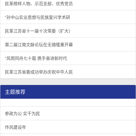
民革榜样人物、示范支部、优秀党员
“孙中山实业思想与民族复兴学术研
民革江苏省十一届十次常委（扩大）
第二届江南文脉论坛在无锡隆重开幕
“风雨同舟七十载 携手奋进新时代
民革江苏省委成功举办庆祝中华人民
主题推荐
参政为公 实干为民
作风建设年