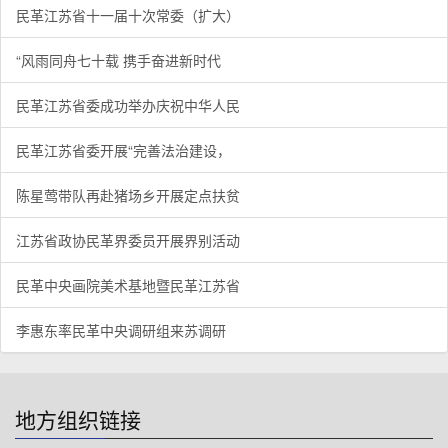
民革江苏省十一届十次常委（扩大）
“风雨同舟七十载 携手奋进新时代
民革江苏省委成功举办庆祝中华人民
民革江苏省委开展“完善法治建设，
陈星莺带队再赴猪场乡开展定点扶贫
江苏省政协民革界委员开展界别活动
民革中央画院美术基地暨民革江苏省
李惠东率民革中央调研组来苏调研
地方组织链接