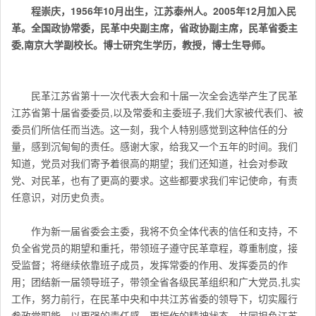
程崇庆，1956年10月出生，江苏泰州人。2005年12月加入民
革。全国政协常委，民革中央副主席，省政协副主席，民革省委主
委,南京大学副校长。博士研究生学历，教授，博士生导师。
民革江苏省第十一次代表大会和十届一次全会选举产生了民革
江苏省第十届省委委员,以及常委和主委班子,我们大家被代表们、被
委员们所信任而当选。这一刻，我个人特别感觉到这种信任的分
量，感到沉甸甸的责任。感谢大家，给我又一个五年的时间。我们
知道，党员对我们寄予着很高的期望；我们还知道，社会对参政
党、对民革，也有了更高的要求。这些都要求我们牢记使命，有责
任意识，对历史负责。
作为新一届省委会主委，我将不负全体代表的信任和支持，不
负全省党员的期望和重托，带领班子遵守民革章程，尊重制度，接
受监督；将继续依靠班子成员，发挥常委的作用、发挥委员的作
用；团结新一届领导班子，带领全省各级民革组织和广大党员,扎实
工作，努力前行，在民革中央和中共江苏省委的领导下，切实履行
参政党职能，以更强的责任感、更振作的精神状态，共同担负江苏