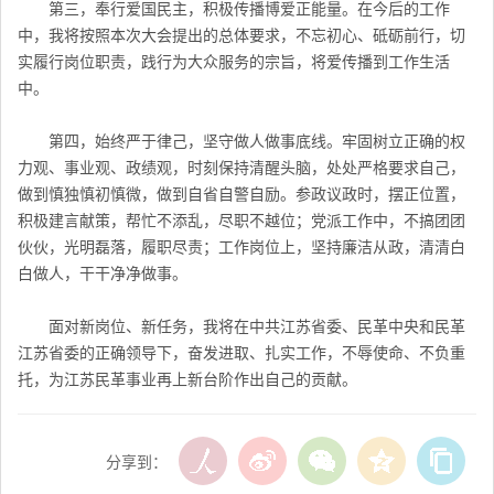
第三，奉行爱国民主，积极传播博爱正能量。在今后的工作
中，我将按照本次大会提出的总体要求，不忘初心、砥砺前行，切
实履行岗位职责，践行为大众服务的宗旨，将爱传播到工作生活
中。
第四，始终严于律己，坚守做人做事底线。牢固树立正确的权
力观、事业观、政绩观，时刻保持清醒头脑，处处严格要求自己，
做到慎独慎初慎微，做到自省自警自励。参政议政时，摆正位置，
积极建言献策，帮忙不添乱，尽职不越位；党派工作中，不搞团团
伙伙，光明磊落，履职尽责；工作岗位上，坚持廉洁从政，清清白
白做人，干干净净做事。
面对新岗位、新任务，我将在中共江苏省委、民革中央和民革
江苏省委的正确领导下，奋发进取、扎实工作，不辱使命、不负重
托，为江苏民革事业再上新台阶作出自己的贡献。
分享到：