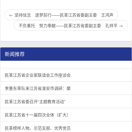
←
坚持信念 逐梦前行——民革江苏省委副主委 王鸿声
不负重托 努力奉献——民革江苏省委副主委 孔祥平
→
新闻推荐
民革江苏省企业家联谊会工作座谈会在宁召开
李惠东率队来江苏省淮安市调研：聚焦民革党员之家建设管
民革江苏省委召开“主题教育活动” 领导班子民主生活会
/
/
/
1
2
3
3
3
3
民革江苏省企业家联谊会工作座谈会
李惠东率队来江苏省淮安市调研：聚
民革江苏省委召开“主题教育活动”
民革江苏省十一届四次全体（扩大）
民革榜样人物、示范支部、优秀党员