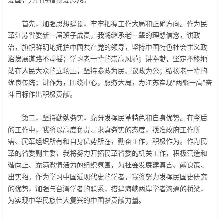
首先，加强思想建设，牢牢把握工作大局和正确方向。作为民
革江苏省委新一届班子成员，我将继承老一辈的理想信念，讲政
治，旗帜鲜明地拥护中国共产党的领导，坚持中国特色社会主义政
治发展道路不动摇；学习老一辈的崇高风范；讲奉献，坚定不移地
站在人民大众的立场上，坚持参政为民、议政为公；弘扬老一辈的
优良传统；讲作为，围绕中心，服务大局，为江苏实现“两聚一高”奋
斗目标作出积极贡献。
第二，坚持勤勉务实，充分发挥民革特色和自身优势。在今后
的工作中，我将以高度负责、求真务实的态度，找准政府工作所
需、民革组织所有和自身优势所在，勤奋工作，积极作为。作为民
革的省委副主委，我将努力开拓民革省委的机关工作，积极营造和
谐向上、充满激情活力的组织氛围，为社会发展建真言、献良策、
出实招。作为学习中国近现代史的学者，我将努力发挥民国史研究
的优势，加强与台湾学者的联系，搭建海峡两岸学者沟通的桥梁，
为实现中华民族伟大复兴的中国梦贡献力量。