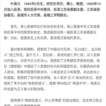
叶美兰 1966年2月生，研究生学历，博士，教授，1998年10
月加入民革，现任民革中央委员、民革江苏省委副主委，江苏省政
协委员，盐城市人大代表，盐城工学院院长。
首先，衷心感谢同志们的信任和支持，衷心感谢中共江苏省委
和民革中央的厚爱和肯定，推选我担任新一届民革江苏省委副主
委！对此，我感到无上的光荣，更深感沉甸甸的责任。
面对使命和期盼，我想到了中国古代先贤，“孔曰成仁，孟曰取
义”“道之所在，虽千万人，吾往矣”，表述的是仁学仁政，对人民群
众的爱心，对坚守正义的决心。我想到了古希腊哲学家柏拉图，他
在《理想国》中描绘了人类美好的乌托邦国家形态，在最高尚的贤
人政治，即善的智慧的政治中，人类追求正义和智慧，永远走向上
的道路。我想到了现代政治领域，全人类对“正义”政治的关注。我还
想到了李大钊的“铁肩担道义”，挽救“神州陆沉”“再造中华”，他表达
的也是为正义奋斗的政治观。
我将奉行“铁肩担道义，妙心传博爱”的政治理念，忠实捍卫民主
爱国，力行传播博爱思想。