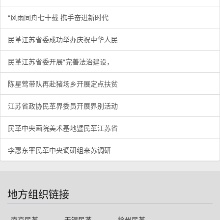
“风雨同舟七十载 携手奋进新时代
民革江苏省委成功举办庆祝中华人民
民革江苏省委开展“完善法治建设，
陈星莺带队再赴猪场乡开展定点扶贫
江苏省政协民革界委员开展界别活动
民革中央画院美术基地暨民革江苏省
李惠东率民革中央调研组来苏调研
地方组织链接
南京民革
无锡民革
徐州民革