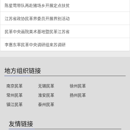
陈星莺带队再赴猪场乡开展定点扶贫
江苏省政协民革界委员开展界别活动
民革中央画院美术基地暨民革江苏省
李惠东率民革中央调研组来苏调研
地方组织链接
南京民革
无锡民革
徐州民革
常州民革
淮安民革
扬州民革
镇江民革
泰州民革
友情链接