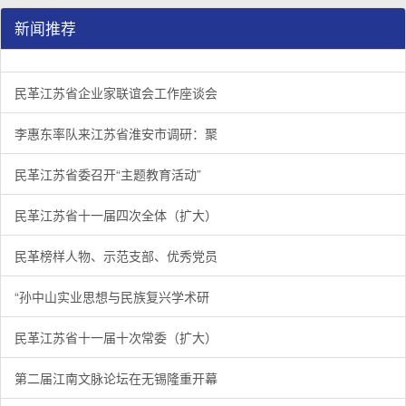
新闻推荐
民革江苏省企业家联谊会工作座谈会在宁召开
李惠东率队来江苏省淮安市调研：聚焦民革党员之家建设管
民革江苏省委召开“主题教育活动” 领导班子民主生活会
/
/
/
1
2
3
3
3
3
民革江苏省企业家联谊会工作座谈会
李惠东率队来江苏省淮安市调研：聚
民革江苏省委召开“主题教育活动”
民革江苏省十一届四次全体（扩大）
民革榜样人物、示范支部、优秀党员
“孙中山实业思想与民族复兴学术研
民革江苏省十一届十次常委（扩大）
第二届江南文脉论坛在无锡隆重开幕