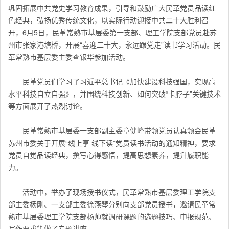
巩固拓展中共党史学习教育成果，引导和鼓励广大民革党员品读红
色经典，弘扬优秀传统文化，以实际行动迎接中共二十大胜利召
开，6月5日，民革常熟市基层委第一支部、理工学院支部党员赴苏
州市张家港塘桥，开展“喜迎二十大，永远跟党走”读书学习活动。民
革常熟市基层委主委查银华参加活动。
民革党员们学习了习近平总书记《加快建设科技强国，实现高
水平科技自立自强》，并围绕科技创新、如何突破“卡脖子”关键技术
等方面展开了热烈讨论。
民革常熟市基层委一支部副主委章健峰带领党员认真领会民革
苏州市委关于开展“线上享 线下读”党员读书活动的通知精神，要求
党员自觉品读经典，撰写心得感悟，提高思想素养，提升履职能
力。
活动中，举办了现场授书仪式，民革常熟市基层委理工学院支
部主委杨刚、一支部主委徐燕琴分别向支部党员授书，
邀请民革常
熟市基层委理工学院支部杨帅就调研课题的选题技巧、申报规范、
写作要求等做了专题讲座。