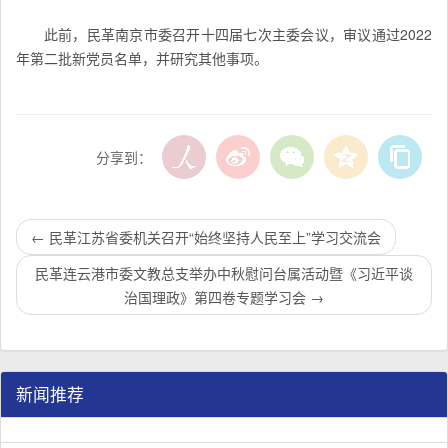
此前，民革南京市委召开十四届七次主委会议，审议通过2022
年第二批新党员名单，并研究其他事项。
分享到：
←
民革江苏省委机关召开“始终坚持人民至上”学习交流会
民革连云港市委文教总支举办中秋慰问台属活动暨《习近平谈
治国理政》第四卷专题学习会
→
新闻推荐
民革江苏省企业家联谊会工作座谈会在宁召开
李惠东率队来江苏省淮安市调研：聚焦民革党员之家建设管
民革江苏省委召开“主题教育活动” 领导班子民主生活会
/
/
/
1
2
3
3
3
3