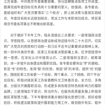
江苏省委、中共南京市委重要部署，快马加鞭推进各项工作进度，
圆满完成年度目标任务具有十分重要的意义。他强调，各专委会、
基层组织和广大党员要落实“三个结合”，即上层决策与基层实践结
合、年度目标和长远规划结合、党派工作与本职岗位结合，将民革
南京市委各项事业不断推向新高度。
对于做好下半年工作，程永波提出三点要求：一是增强政治意
识，学思践悟，以思想政治建设新成效迎接中共二十大召开。切实
把广大党员的思想和行动统一到习近平总书记重要讲话精神上来，
统一到中共南京市委、民革江苏省委决策部署上来，在学思践悟中
统一思想，在深化认识中提高认识。二是增强担当意识，统筹谋
划，进一步提升自身建设和履职实践。各专委会要突出“学”的基础，
彰显“专”的特色，发挥“联”的优势，练就“研”的本领，提供“优”的服
务，围绕民革江苏省委“一个目标、两个重点、三个网络、四个平台”
总目标，积极对接民革江苏省委教科文卫体委员会，全方位、多角
度、分层次开展履职活动，形成更多具有南京特色和影响力的履职
品牌。三是增强实干意识，担当作为，在服务高质量发展上积极贡
献民革智慧力量。下半年要继续重点做好强化思想引领、抓好疫情
防控、积极建言献策和提升履职能力等工作，做到稳中有实、稳中