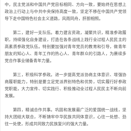
中，民主党派和中国共产党目标相同、方向一致，要始终在思想上
政治上行动上与中共中央保持高度一致，坚定不移在中国共产党领
导下走中国特色社会主义道路，风雨同舟，肝胆相照。
第二，建好一支队伍。着力建言资政，凝聚共识，精准参政履
职，持续强化自身建设，打造在各条战线上践行全过程人民民主的
高素质参政党队伍。特别要加强对青年党员的教育和引导，做青年
朋友的知心人、青年工作的热心人、青年群众的引路人，为赓续多
党合作事业储备青年力量。
第三，积极科学参政。进一步提高党派协商主体意识、增强协
商履职能力，特别是要立足党派界别特色和优势，切实履行好参政
党职能，大力宣传、切实践行、积极推动全过程人民民主不断向前
发展。
第四，精诚合作共事。巩固和发展最广泛的爱国统一战线，坚
持大团结大联合，不断铸牢中华民族共同体意识，心往一处想、劲
往一处使，形成共同致力民族复兴的强大力量。