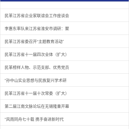
民革江苏省企业家联谊会工作座谈会在宁召开
李惠东率队来江苏省淮安市调研：聚焦民革党员之家建设管
民革江苏省委召开“主题教育活动” 领导班子民主生活会
/
/
/
1
2
3
3
3
3
民革江苏省企业家联谊会工作座谈会
李惠东率队来江苏省淮安市调研：聚
民革江苏省委召开“主题教育活动”
民革江苏省十一届四次全体（扩大）
民革榜样人物、示范支部、优秀党员
“孙中山实业思想与民族复兴学术研
民革江苏省十一届十次常委（扩大）
第二届江南文脉论坛在无锡隆重开幕
“风雨同舟七十载 携手奋进新时代