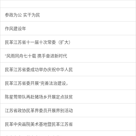
参政为公 实干为民
作风建设年
民革江苏省十一届十次常委（扩大）
“风雨同舟七十载 携手奋进新时代
民革江苏省委成功举办庆祝中华人民
民革江苏省委开展“完善法治建设，
陈星莺带队再赴猪场乡开展定点扶贫
江苏省政协民革界委员开展界别活动
民革中央画院美术基地暨民革江苏省