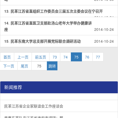
13
.
民革江苏省直组织工作委员会三届五次主委会议在宁召开
2014-10-24
14
.
民革江苏省直医卫支部赴汤山老年大学举办健康讲
座
2014-10-24
15
.
民革东南大学总支部开展党际联合调研活动
2014-10-24
首页
上一页
前五页
73
74
75
76
77
下一页
尾页
新闻推荐
民革江苏省企业家联谊会工作座谈会在宁召开
李惠东率队来江苏省淮安市调研：聚焦民革党员之家建设管
民革江苏省委召开“主题教育活动” 领导班子民主生活会
/
/
/
1
2
3
3
3
3
民革江苏省企业家联谊会工作座谈会
李惠东率队来江苏省淮安市调研：聚