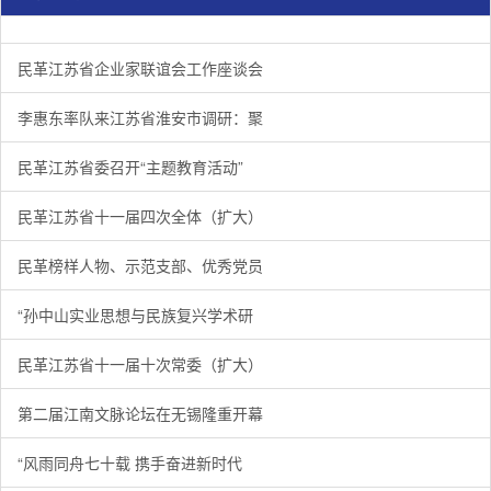
民革江苏省企业家联谊会工作座谈会在宁召开
李惠东率队来江苏省淮安市调研：聚焦民革党员之家建设管
民革江苏省委召开“主题教育活动” 领导班子民主生活会
/
/
/
1
2
3
3
3
3
民革江苏省企业家联谊会工作座谈会
李惠东率队来江苏省淮安市调研：聚
民革江苏省委召开“主题教育活动”
民革江苏省十一届四次全体（扩大）
民革榜样人物、示范支部、优秀党员
“孙中山实业思想与民族复兴学术研
民革江苏省十一届十次常委（扩大）
第二届江南文脉论坛在无锡隆重开幕
“风雨同舟七十载 携手奋进新时代