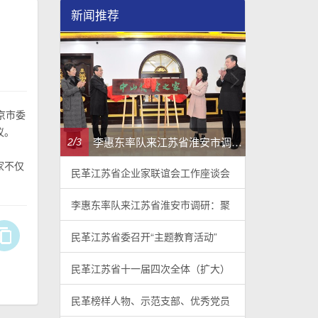
新闻推荐
京市委
议。
民革江苏省企业家联谊会工作座谈会在宁召开
李惠东率队来江苏省淮安市调研：聚焦民革党员之家建设管理、学龄前儿童爱国主义教育
/
/
2
3
3
3
家不仅
民革江苏省企业家联谊会工作座谈会
李惠东率队来江苏省淮安市调研：聚
民革江苏省委召开“主题教育活动”
民革江苏省十一届四次全体（扩大）
民革榜样人物、示范支部、优秀党员