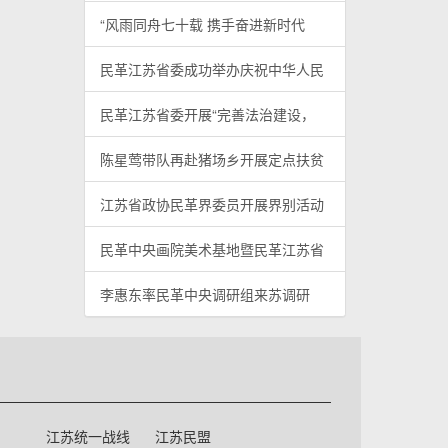
“风雨同舟七十载 携手奋进新时代
民革江苏省委成功举办庆祝中华人民
民革江苏省委开展“完善法治建设，
陈星莺带队再赴猪场乡开展定点扶贫
江苏省政协民革界委员开展界别活动
民革中央画院美术基地暨民革江苏省
李惠东率民革中央调研组来苏调研
江苏统一战线
江苏民盟