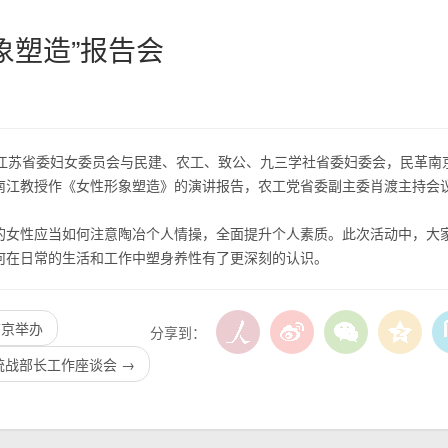
象塑造”报告会
苏省委妇女委员会与民建、农工、致公、九三学社省委妇委会，民革南
南江教授作《女性形象塑造》的演讲报告，农工党省委副主委肖渡主持会
/
1
3
女性应当如何注意陶冶个人情操，全面提升个人素质。此次活动中，大
何在日常的生活和工作中塑身养性有了更深刻的认识。
南京举办
分享到：
统战部长工作座谈会
→