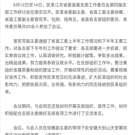
8月12日至14日，民革江苏省委直属支部工作委员会第四届支
部工作研讨会在南京召开。民革省委副主委、省直工委主委徐雁，
省直工委副主委曾宪苓、包刚、钱再见，省直各支部组织委员、宣
传委员等共20余人参加了会议。
曾宪苓副主委通报了省直工委上半年工作情况和下半年主要工
作。对各支部下半年的工作提出了要求：各支部要进一步抓紧，抓
实参政议政工作，认真调查研究，积极献计献策，争取多出成果，
出精品成果，努力提高参政议政水平。在支部组织工作中，要注重
组织发展质量和组织建设工作，开展经常性的组织活动。要重视做
好宣传工作，积极宣传民革党员的先进事迹，扩大民革组织的社会
影响力，把那些层次高，业务强，有影响力的同志吸纳到民革组织
来。
会议期间，与会同志还就如何开展支部组织、宣传工作，如何
积极配合支部主委做好支部各项工作进行了交流发言。
会后，与会人员在徐雁副主委的带领下赴安徽大别山天堂寨风
景区进行参观考察。（汤拥军）