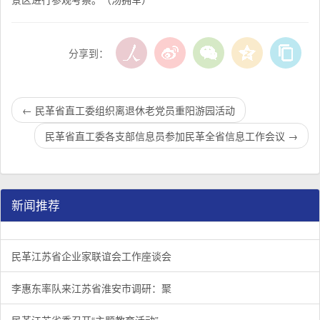
分享到：
←
民革省直工委组织离退休老党员重阳游园活动
民革省直工委各支部信息员参加民革全省信息工作会议
→
新闻推荐
民革江苏省企业家联谊会工作座谈会在宁召开
李惠东率队来江苏省淮安市调研：聚焦民革党员之家建设管
民革江苏省委召开“主题教育活动” 领导班子民主生活会
/
/
/
1
2
3
3
3
3
民革江苏省企业家联谊会工作座谈会
李惠东率队来江苏省淮安市调研：聚