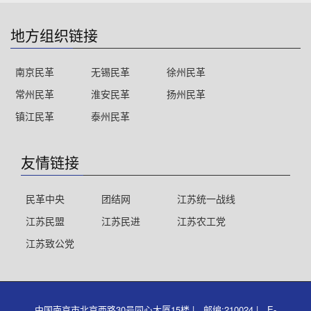
地方组织链接
南京民革
无锡民革
徐州民革
常州民革
淮安民革
扬州民革
镇江民革
泰州民革
友情链接
民革中央
团结网
江苏统一战线
江苏民盟
江苏民进
江苏农工党
江苏致公党
中国南京市北京西路30号同心大厦15楼 | 邮编:210024 | E-