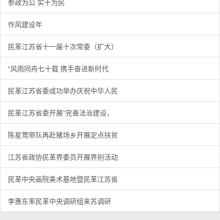
参政为公 实干为民
作风建设年
民革江苏省十一届十次常委（扩大）
“风雨同舟七十载 携手奋进新时代
民革江苏省委成功举办庆祝中华人民
民革江苏省委开展“完善法治建设，
陈星莺带队再赴猪场乡开展定点扶贫
江苏省政协民革界委员开展界别活动
民革中央画院美术基地暨民革江苏省
李惠东率民革中央调研组来苏调研