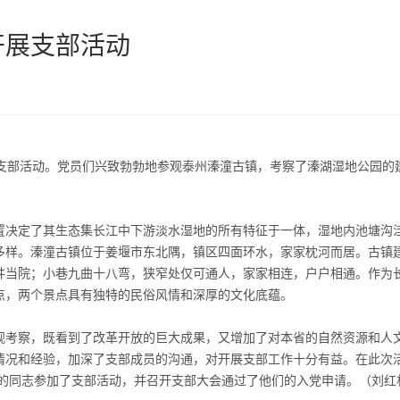
开展支部活动
部活动。党员们兴致勃勃地参观泰州溱潼古镇，考察了溱湖湿地公园的
/
1
3
决定了其生态集长江中下游淡水湿地的所有特征于一体，湿地内池塘沟
多样。溱潼古镇位于姜堰市东北隅，镇区四面环水，家家枕河而居。古镇
井当院；小巷九曲十八弯，狭窄处仅可通人，家家相连，户户相通。作为
点，两个景点具有独特的民俗风情和深厚的文化底蕴。
考察，既看到了改革开放的巨大成果，又增加了对本省的自然资源和人
情况和经验，加深了支部成员的沟通，对开展支部工作十分有益。在此次
期的同志参加了支部活动，并召开支部大会通过了他们的入党申请。（刘红