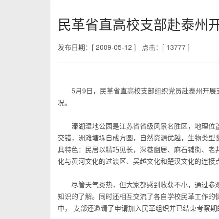
民革省直高校支部赴泰州
发布日期：[ 2009-05-12 ]
点击：[ 13777 ]
5月9日，民革省直高校支部组织党员赴泰州开展支
况。
溱湖湿地公园是江苏省省级风景名胜区，地理位置
交错，洲滩塘垛自成方圆，自然资源优越，生物类型
具特色：民居以精巧见长，深巷幽居、麻石铺街、老
化与黄河文化的过渡区、吴越文化和楚汉文化的连接
尽管天气炎热，但大家都感到收获不小，通过参观
知识的了解。同时还相互交流了各自学校民革工作的
中， 支部还邀请了申请加入民革组织并已结束考察