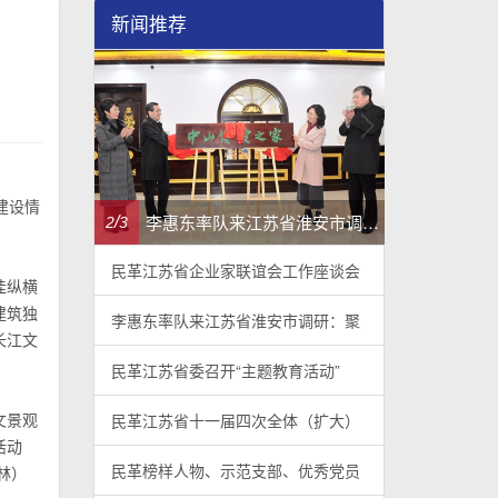
新闻推荐
建设情
民革江苏省企业家联谊会工作座谈会在宁召开
李惠东率队来江苏省淮安市调研：聚焦民革党员之家建设管理、学龄前儿童爱国主义教育
/
/
2
3
3
3
民革江苏省企业家联谊会工作座谈会
洼纵横
建筑独
李惠东率队来江苏省淮安市调研：聚
长江文
民革江苏省委召开“主题教育活动”
文景观
民革江苏省十一届四次全体（扩大）
活动
民革榜样人物、示范支部、优秀党员
林）