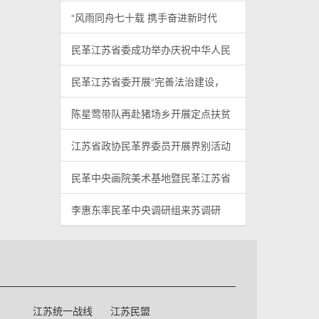
“风雨同舟七十载 携手奋进新时代
民革江苏省委成功举办庆祝中华人民
民革江苏省委开展“完善法治建设，
陈星莺带队再赴猪场乡开展定点扶贫
江苏省政协民革界委员开展界别活动
民革中央画院美术基地暨民革江苏省
李惠东率民革中央调研组来苏调研
江苏统一战线
江苏民盟