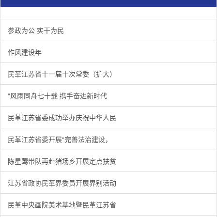
参政为公 实干为民
作风建设年
民革江苏省十一届十次常委（扩大）
“风雨同舟七十载 携手奋进新时代
民革江苏省委成功举办庆祝中华人民
民革江苏省委开展“完善法治建设，
陈星莺带队再赴猪场乡开展定点扶贫
江苏省政协民革界委员开展界别活动
民革中央画院美术基地暨民革江苏省