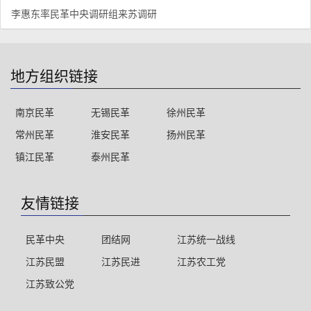
李惠东率民革中央调研组来苏调研
地方组织链接
南京民革
无锡民革
徐州民革
常州民革
淮安民革
扬州民革
镇江民革
泰州民革
友情链接
民革中央
团结网
江苏统一战线
江苏民盟
江苏民进
江苏农工党
江苏致公党