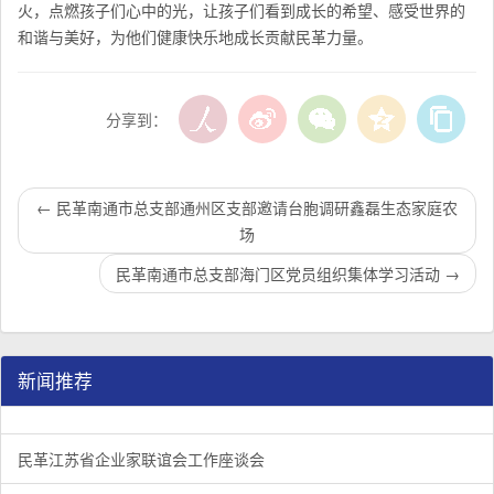
火，点燃孩子们心中的光，让孩子们看到成长的希望、感受世界的
和谐与美好，
为他们健康快乐地成长贡献民革力量。
分享到：
←
民革南通市总支部通州区支部邀请台胞调研鑫磊生态家庭农
场
民革南通市总支部海门区党员组织集体学习活动
→
新闻推荐
民革江苏省企业家联谊会工作座谈会在宁召开
李惠东率队来江苏省淮安市调研：聚焦民革党员之家建设管
民革江苏省委召开“主题教育活动” 领导班子民主生活会
/
/
/
1
2
3
3
3
3
民革江苏省企业家联谊会工作座谈会