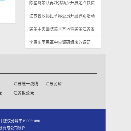
陈星莺带队再赴猪场乡开展定点扶贫
江苏省政协民革界委员开展界别活动
民革中央画院美术基地暨民革江苏省
李惠东率民革中央调研组来苏调研
江苏统一战线
江苏民盟
党
江苏致公党
号
| 建议分辨率1920*1080
件科技有限公司制作