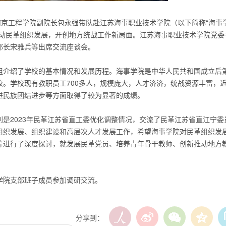
南京工程学院副院长包永强带队赴江苏海事职业技术学院（以下简称“海事
推动民革组织发展，开创地方统战工作新局面。江苏海事职业技术学院党委
部长宋雅兵等出席交流座谈会。
组介绍了学校的基本情况和发展历程。海事学院是中华人民共和国成立后
。学校现有教职员工700多人，规模庞大，人才济济，统战资源丰富，
进民族团结进步等方面取得了较为显著的成绩。
是2023年
民革江苏省直工委
优化调整情况，交流了民革江苏省直江宁委
组织发展、组织建设和高层次人才发展工作，希望海事学院对民革组织发
等进行了深度探讨，就发展民革党员、培养青年骨干教师、创新推动地方
学院支部班子成员参加调研交流。
分享到：