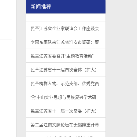
新闻推荐
民革江苏省企业家联谊会工作座谈会在宁召开
李惠东率队来江苏省淮安市调研：聚焦民革党员
民革江苏省委召开“主题教育活动” 领导班子民
/
/
/
1
2
3
3
3
3
民革江苏省企业家联谊会工作座谈会
李惠东率队来江苏省淮安市调研：聚
民革江苏省委召开“主题教育活动”
民革江苏省十一届四次全体（扩大）
民革榜样人物、示范支部、优秀党员
“孙中山实业思想与民族复兴学术研
民革江苏省十一届十次常委（扩大）
第二届江南文脉论坛在无锡隆重开幕