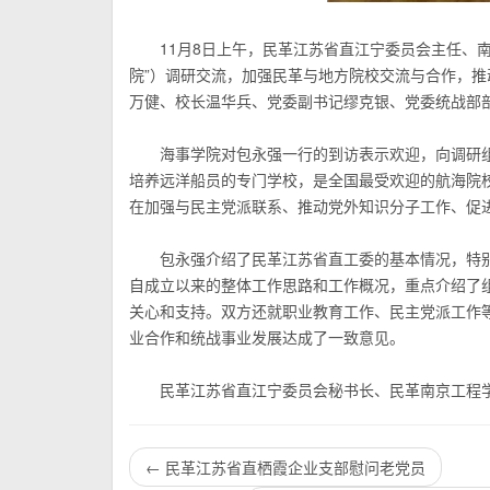
11月8日上午，民革江苏省直江宁委员会主任、
院”）调研交流，加强民革与地方院校交流与合作，
万健、校长温华兵、党委副书记缪克银、党委统战部
海事学院对包永强一行的到访表示欢迎，向调研
培养远洋船员的专门学校，是全国最受欢迎的航海院校
在加强与民主党派联系、推动党外知识分子工作、促
包永强介绍了
民革江苏
省直工委的基本情况，特别
自成立以来的整体工作思路和工作概况，重点介绍了
关心和支持。双方还就职业教育工作、民主党派工作
业合作和统战事业发展达成了一致意见。
民革江苏省直江宁委员会
秘书长、民革南京工程
←
民革江苏省直栖霞企业支部慰问老党员