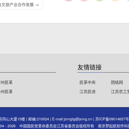
台文旅产业合作发展
→
友情链接
常州民革
民革中央
团结网
泰州民革
江苏民进
江苏农工
15楼 | 邮编:210024 | E-mail:jsmgtg@jsmg.cn |
苏ICP备09014637
ght 2004 - 2026 中国国民党革命委员会江苏省委员会版权所有 南京梦起航软