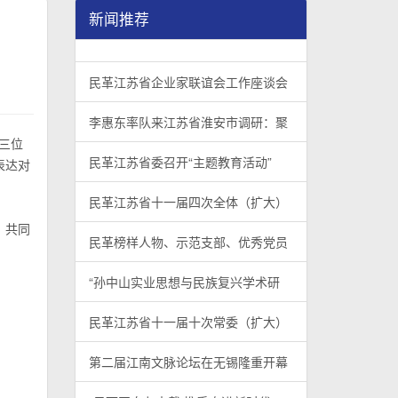
新闻推荐
民革江苏省企业家联谊会工作座谈会在宁召开
李惠东率队来江苏省淮安市调研：聚焦民革党员
民革江苏省委召开“主题教育活动” 领导班子民
/
/
/
1
2
3
3
3
3
民革江苏省企业家联谊会工作座谈会
李惠东率队来江苏省淮安市调研：聚
三位
民革江苏省委召开“主题教育活动”
表达对
民革江苏省十一届四次全体（扩大）
，共同
民革榜样人物、示范支部、优秀党员
“孙中山实业思想与民族复兴学术研
民革江苏省十一届十次常委（扩大）
第二届江南文脉论坛在无锡隆重开幕