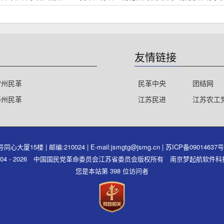
友情链接
常州民革
民革中央
团结网
泰州民革
江苏民进
江苏农工
15楼 | 邮编:210024 | E-mail:jsmgtg@jsmg.cn |
苏ICP备09014637
ght 2004 - 2026 中国国民党革命委员会江苏省委员会版权所有 南京梦起航软
您是本站第 398 位访问者