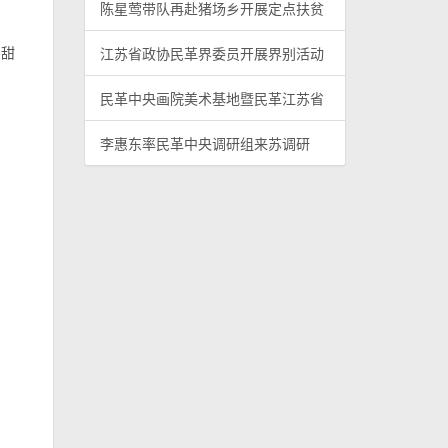
陈星莺带队再赴猪场乡开展定点扶贫
中甜
江苏省政协民革界委员开展界别活动
民革中央画院美术基地暨民革江苏省
李惠东率民革中央调研组来苏调研