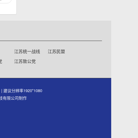
江苏统一战线
江苏民盟
党
江苏致公党
号
| 建议分辨率1920*1080
件科技有限公司制作