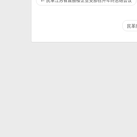
←
民革江苏省直鼓楼企业支部召开年终总结会议
民革