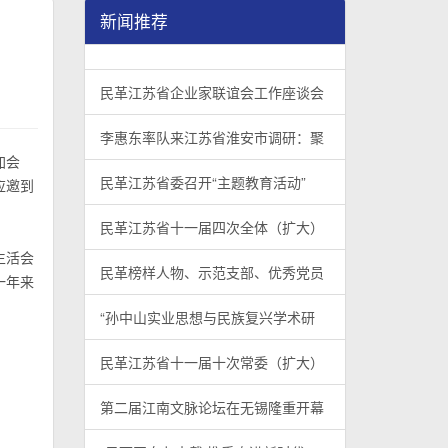
新闻推荐
民革江苏省企业家联谊会工作座谈会在宁召开
李惠东率队来江苏省淮安市调研：聚焦民革党员
民革江苏省委召开“主题教育活动” 领导班子民
/
/
/
1
2
3
3
3
3
民革江苏省企业家联谊会工作座谈会
李惠东率队来江苏省淮安市调研：聚
加会
民革江苏省委召开“主题教育活动”
应邀到
民革江苏省十一届四次全体（扩大）
生活会
民革榜样人物、示范支部、优秀党员
一年来
“孙中山实业思想与民族复兴学术研
民革江苏省十一届十次常委（扩大）
第二届江南文脉论坛在无锡隆重开幕