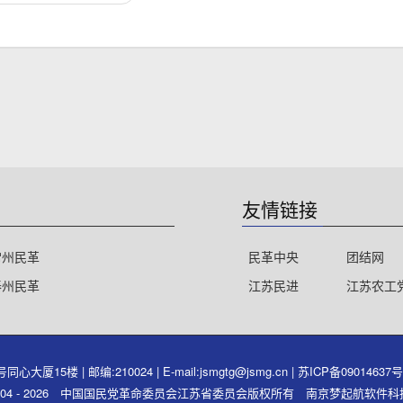
友情链接
常州民革
民革中央
团结网
泰州民革
江苏民进
江苏农工
15楼 | 邮编:210024 | E-mail:jsmgtg@jsmg.cn |
苏ICP备09014637
ght 2004 - 2026 中国国民党革命委员会江苏省委员会版权所有 南京梦起航软