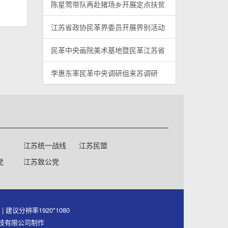
陈星莺带队再赴猪场乡开展定点扶贫
江苏省政协民革界委员开展界别活动
民革中央画院美术基地暨民革江苏省
李惠东率民革中央调研组来苏调研
江苏统一战线
江苏民盟
党
江苏致公党
号
| 建议分辨率1920*1080
件科技有限公司制作