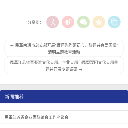
分享到：
←
民革南通市总支部开展“缅怀先烈砺初心，联建共育爱国情”
清明主题教育活动
民革江苏省直秦淮文化支部、企业支部与民盟溧阳文化支部共
建并开展专题调研
→
新闻推荐
民革江苏省企业家联谊会工作座谈会在宁召开
李惠东率队来江苏省淮安市调研：聚焦民革党员之家建设管
民革江苏省委召开“主题教育活动” 领导班子民主生活会
/
/
/
1
2
3
3
3
3
民革江苏省企业家联谊会工作座谈会