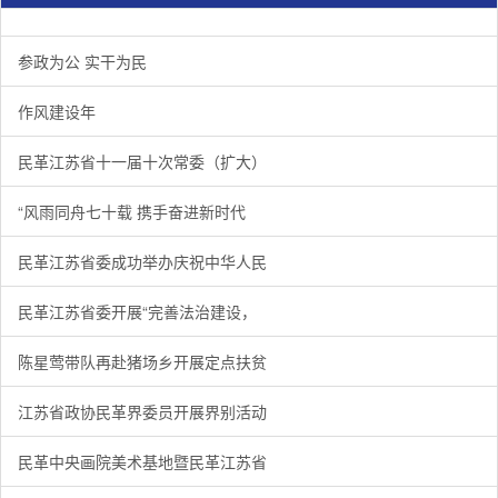
参政为公 实干为民
作风建设年
民革江苏省十一届十次常委（扩大）
“风雨同舟七十载 携手奋进新时代
民革江苏省委成功举办庆祝中华人民
民革江苏省委开展“完善法治建设，
陈星莺带队再赴猪场乡开展定点扶贫
江苏省政协民革界委员开展界别活动
民革中央画院美术基地暨民革江苏省