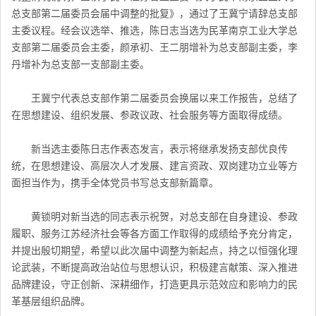
总支部第二届委员会届中调整的批复》，通过了王冀宁请辞总支部
主委议程。经会议选举、推选，陈日志当选为民革南京工业大学总
支部第二届委员会主委，颜承初、王二朋增补为总支部副主委，李
丹增补为总支部一支部副主委。
王冀宁代表总支部作第二届委员会换届以来工作报告，总结了
在思想建设、组织发展、参政议政、社会服务等方面取得成绩。
新当选主委陈日志作表态发言，表示将继承发扬支部优良传
统，在思想建设、高层次人才发展、建言资政、双岗建功立业等方
面担当作为，携手全体党员书写总支部新篇章。
黄锁明对新当选的同志表示祝贺，对总支部在自身建设、参政
履职、服务江苏经济社会等各方面工作取得的成绩给予充分肯定，
并提出殷切期望，希望以此次届中调整为新起点，持之以恒强化理
论武装，不断提高政治站位与思想认识，积极建言献策、深入推进
品牌建设，守正创新、深耕细作，打造更具示范效应和影响力的民
革基层组织品牌。