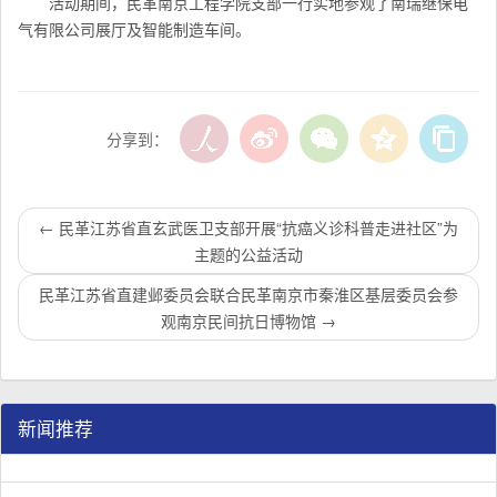
活动期间，民革南京工程学院支部一行实地参观了南瑞继保电
气有限公司展厅及智能制造车间。
分享到：
←
民革江苏省直玄武医卫支部开展“抗癌义诊科普走进社区”为
主题的公益活动
民革江苏省直建邺委员会联合民革南京市秦淮区基层委员会参
观南京民间抗日博物馆
→
新闻推荐
民革江苏省企业家联谊会工作座谈会在宁召开
李惠东率队来江苏省淮安市调研：聚焦民革党员之家建设管
民革江苏省委召开“主题教育活动” 领导班子民主生活会
/
/
/
1
2
3
3
3
3