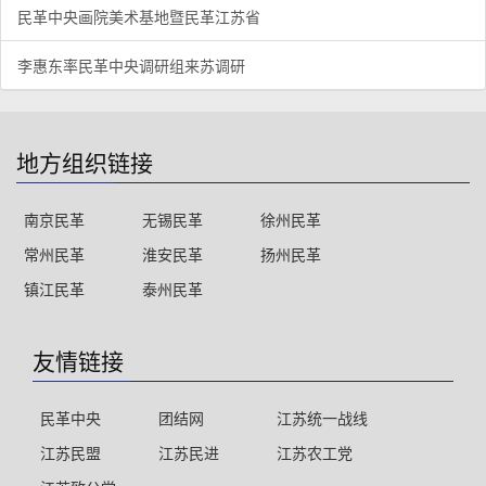
民革中央画院美术基地暨民革江苏省
李惠东率民革中央调研组来苏调研
地方组织链接
南京民革
无锡民革
徐州民革
常州民革
淮安民革
扬州民革
镇江民革
泰州民革
友情链接
民革中央
团结网
江苏统一战线
江苏民盟
江苏民进
江苏农工党