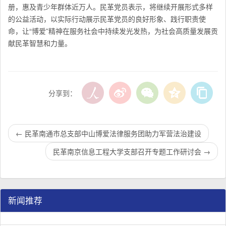
册，惠及青少年群体近万人。民革党员表示，将继续开展形式多样
的公益活动，以实际行动展示民革党员的良好形象、践行职责使
命，让“博爱”精神在服务社会中持续发光发热，为社会高质量发展贡
献民革智慧和力量。
分享到：
←
民革南通市总支部中山博爱法律服务团助力军营法治建设
民革南京信息工程大学支部召开专题工作研讨会
→
新闻推荐
民革江苏省企业家联谊会工作座谈会在宁召开
李惠东率队来江苏省淮安市调研：聚焦民革党员之家建设管
民革江苏省委召开“主题教育活动” 领导班子民主生活会
/
/
/
1
2
3
3
3
3