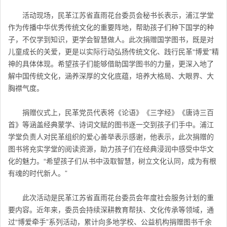
活动现场，民革江苏省直雨花台委员会秘书长表示，浦江学堂
作为传播中华优秀传统文化的重要阵地，帮助孩子们种下国学的种
子，不仅学到知识，更学会智慧做人。此次捐赠国学图书，既是对
儿童成长的关爱，更是以实际行动弘扬传统文化、践行民革“博爱”精
神的具体体现。希望孩子们能够借助国学图书的力量，更深入地了
解中国传统文化，涵养深厚的文化底蕴，培养大格局、大眼界、大
胸襟气度。
捐赠仪式上，民革党员代表将《论语》《三字经》《唐诗三百
首》等涵盖经典蒙学、诗词文赋的图书逐一交到孩子们手中。浦江
学堂负责人对民革组织的爱心善举表示感谢，他表示，此次捐赠的
图书将充实学堂的阅读资源，助力孩子们在经典浸润中感受中华文
化的魅力。“希望孩子们从书中汲取智慧，树立文化认同，成为有根
有魂的时代新人。”
此次活动是民革江苏省直雨花台委员会年度社会服务计划的重
要内容。近年来，委员会持续深耕教育帮扶、文化传承等领域，通
过“博爱牵手”系列活动，累计向多地学校、公益机构捐赠图书千余